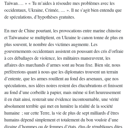
Taïwan…. » « Tu m’aides à résoudre mes problèmes avec les
occidentaux, Ukraine, Crimée, .... ». Il ne s’agit bien entendu que
de spéculations, d’hypothèses gratuites.
En mer de Chine pourtant, les provocations entre marine chinoise
et Taïwanaise se multiplient, en Ukraine le canon tonne de plus en
plus souvent, le nombre des victimes augmente. Les
gouvernements occidentaux assistent en poussant des cris d’orfraie
à ces déballages de violence, les militaires manœuvrent, les
affaires des marchands d’armes sont au beau fixe. Bien sûr, nous
préférerions quant à nous que les diplomates trouvent un terrain
d’entente, que les armes rouillent au fond des arsenaux, que nos
spéculations, nos idées noires restent des élucubrations et finissent
au fond d’une corbeille à papier, mais même si fort heureusement
il en était ainsi, resterait une évidence incontournable, une vérité
absolument terrible qui met en lumière la réalité de la société
humaine ; sur cette Terre, la vie de plus de sept milliards d’êtres
humains dépend simplement et totalement du bon vouloir d’une
dizaine d’hommes ou de femmes d’états, élus de républiques dites