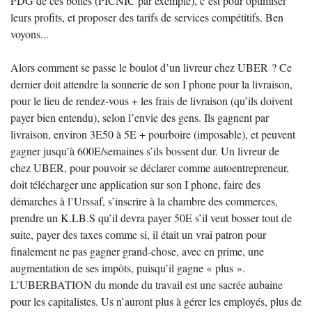
PDG de ces boîtes (PICNIC par exemple), c’est pour optimiser
leurs profits, et proposer des tarifs de services compétitifs. Ben
voyons...
Alors comment se passe le boulot d’un livreur chez UBER ? Ce
dernier doit attendre la sonnerie de son I phone pour la livraison,
pour le lieu de rendez-vous + les frais de livraison (qu’ils doivent
payer bien entendu), selon l’envie des gens. Ils gagnent par
livraison, environ 3E50 à 5E + pourboire (imposable), et peuvent
gagner jusqu’à 600E/semaines s’ils bossent dur. Un livreur de
chez UBER, pour pouvoir se déclarer comme autoentrepreneur,
doit télécharger une application sur son I phone, faire des
démarches à l’Urssaf, s’inscrire à la chambre des commerces,
prendre un K.LB.S qu’il devra payer 50E s’il veut bosser tout de
suite, payer des taxes comme si, il était un vrai patron pour
finalement ne pas gagner grand-chose, avec en prime, une
augmentation de ses impôts, puisqu’il gagne « plus ».
L’UBERBATION du monde du travail est une sacrée aubaine
pour les capitalistes. Us n’auront plus à gérer les employés, plus de