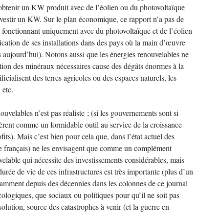
ur obtenir un KW produit avec de l’éolien ou du photovoltaïque
investir un KW. Sur le plan économique, ce rapport n’a pas de
té fonctionnant uniquement avec du photovoltaïque et de l’éolien
brication de ses installations dans des pays où la main d’œuvre
as aujourd’hui). Notons aussi que les énergies renouvelables ne
action des minéraux nécessaires cause des dégâts énormes à la
ificialisent des terres agricoles ou des espaces naturels, les
 etc.
uvelables n’est pas réaliste ; (si les gouvernements sont si
dèrent comme un formidable outil au service de la croissance
its). Mais c’est bien pour cela que, dans l’état actuel des
le français) ne les envisagent que comme un complément
uvelable qui nécessite des investissements considérables, mais
 durée de vie de ces infrastructures est très importante (plus d’un
fisamment depuis des décennies dans les colonnes de ce journal
cologiques, que sociaux ou politiques pour qu’il ne soit pas
solution, source des catastrophes à venir (et la guerre en