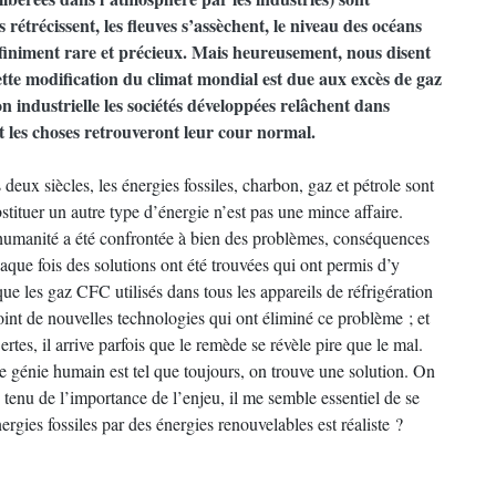
s rétrécissent, les fleuves s’assèchent, le niveau des océans
infiniment rare et précieux. Mais heureusement, nous disent
cette modification du climat mondial est due aux excès de gaz
on industrielle les sociétés développées relâchent dans
et les choses retrouveront leur cour normal.
s deux siècles, les énergies fossiles, charbon, gaz et pétrole sont
tituer un autre type d’énergie n’est pas une mince affaire.
 l’humanité a été confrontée à bien des problèmes, conséquences
aque fois des solutions ont été trouvées qui ont permis d’y
e les gaz CFC utilisés dans tous les appareils de réfrigération
oint de nouvelles technologies qui ont éliminé ce problème ; et
tes, il arrive parfois que le remède se révèle pire que le mal.
e génie humain est tel que toujours, on trouve une solution. On
 tenu de l’importance de l’enjeu, il me semble essentiel de se
rgies fossiles par des énergies renouvelables est réaliste ?