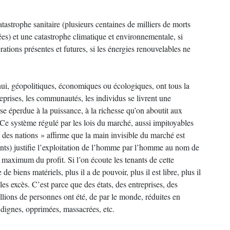
 catastrophe sanitaire (plusieurs centaines de milliers de morts
ées) et une catastrophe climatique et environnementale, si
ations présentes et futures, si les énergies renouvelables ne
’hui, géopolitiques, économiques ou écologiques, ont tous la
reprises, les communautés, les individus se livrent une
e éperdue à la puissance, à la richesse qu’on aboutit aux
. Ce système régulé par les lois du marché, aussi impitoyables
 des nations » affirme que la main invisible du marché est
dants) justifie l’exploitation de l’homme par l’homme au nom de
he maximum du profit. Si l’on écoute les tenants de cette
de biens matériels, plus il a de pouvoir, plus il est libre, plus il
 les excès. C’est parce que des états, des entreprises, des
illions de personnes ont été, de par le monde, réduites en
indignes, opprimées, massacrées, etc.