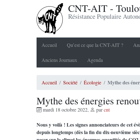
CNT-AIT - Toulou
Résistance Populaire Auto
Accueil
Qu’est ce que la CNT-AIT ?
Ana
Anciens Journaux
Agenda
Mythe des éner
Accueil
Société
Écologie
Mythe des énergies renou
mardi 18 octobre 2022
,
par
cnt
Nous y voilà ! Les signes annonciateurs de cet év
depuis longtemps (dès la fin du dix-neuvième siècle
peser sur le climat les énormes quantités de CO2 