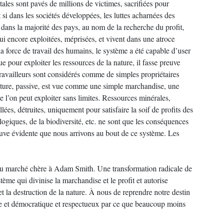
les sont pavés de millions de victimes, sacrifiées pour
 si dans les sociétés développées, les luttes acharnées des
, dans la majorité des pays, au nom de la recherche du profit,
ui encore exploitées, méprisées, et vivent dans une atroce
 la force de travail des humains, le système a été capable d’user
ue pour exploiter les ressources de la nature, il fasse preuve
 travailleurs sont considérés comme de simples propriétaires
 nature, passive, est vue comme une simple marchandise, une
 l’on peut exploiter sans limites. Ressources minérales,
lées, détruites, uniquement pour satisfaire la soif de profits des
ogiques, de la biodiversité, etc. ne sont que les conséquences
preuve évidente que nous arrivons au bout de ce système. Les
e du marché chère à Adam Smith. Une transformation radicale de
stème qui divinise la marchandise et le profit et autorise
 la destruction de la nature. À nous de reprendre notre destin
ire et démocratique et respectueux par ce que beaucoup moins