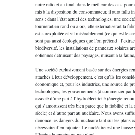
notre ratio et au final, dans le meilleur des cas, po
mis à la disposition du consommateur, il aura fallu 
sens : dans l’état actuel des technologies, une socié
tournerait en rond ou alors, elle externaliserait la fa
est surexploitée et vit misérablement (ce qui est le c
sont pas aussi écologiques que l’on prétend : l’extr
biodiversité, les installations de panneaux solaires art
éoliennes détruisent des paysages, nuisent à la faune,
Une société exclusivement basée sur des énergies reno
attachés à leur développement, c’est qu’ils les consi
économique et, pour les industries, une source de prof
technologies, les gouvernements (à commencer par 
associé d’une part à l’hydroélectricité (énergie reno
qui s’amortissent très bien parce que la fiabilité et la
siècle) et d’autre part au nucléaire. Nous avons suf
dénoncé les dangers du nucléaire tant sur les plans é
nécessaire d’en rajouter. Le nucléaire est une fausse 
Ukraine le montre un peu plus).