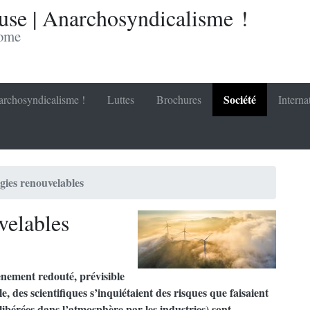
se | Anarchosyndicalisme !
nome
Société
rchosyndicalisme !
Luttes
Brochures
Interna
gies renouvelables
velables
ènement redouté, prévisible
, des scientifiques s’inquiétaient des risques que faisaient
libérées dans l’atmosphère par les industries) sont