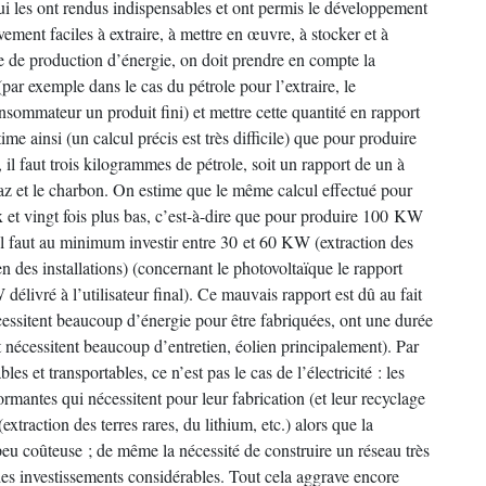
i les ont rendus indispensables et ont permis le développement
ivement faciles à extraire, à mettre en œuvre, à stocker et à
me de production d’énergie, on doit prendre en compte la
(par exemple dans le cas du pétrole pour l’extraire, le
consommateur un produit fini) et mettre cette quantité en rapport
time ainsi (un calcul précis est très difficile) que pour produire
l faut trois kilogrammes de pétrole, soit un rapport de un à
gaz et le charbon. On estime que le même calcul effectué pour
x et vingt fois plus bas, c’est-à-dire que pour produire 100 KW
il faut au minimum investir entre 30 et 60 KW (extraction des
ien des installations) (concernant le photovoltaïque le rapport
livré à l’utilisateur final). Ce mauvais rapport est dû au fait
cessitent beaucoup d’énergie pour être fabriquées, ont une durée
t nécessitent beaucoup d’entretien, éolien principalement). Par
bles et transportables, ce n’est pas le cas de l’électricité : les
formantes qui nécessitent pour leur fabrication (et leur recyclage
xtraction des terres rares, du lithium, etc.) alors que la
 peu coûteuse ; de même la nécessité de construire un réseau très
des investissements considérables. Tout cela aggrave encore