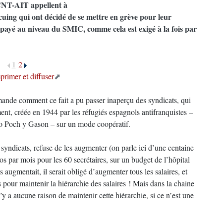
a CNT-AIT appellent à
ucuing qui ont décidé de se mettre en grève pour leur
it payé au niveau du SMIC, comme cela est exigé à la fois par
1
2
primer et diffuser
mande comment ce fait a pu passer inaperçu des syndicats, qui
ment, créée en 1944 par les réfugiés espagnols antifranquistes –
o Poch y Gason – sur un mode coopératif.
s syndicats, refuse de les augmenter (on parle ici d’une centaine
s par mois pour les 60 secrétaires, sur un budget de l’hôpital
s augmentait, il serait obligé d’augmenter tous les salaires, et
s pour maintenir la hiérarchie des salaires ! Mais dans la chaine
’y a aucune raison de maintenir cette hiérarchie, si ce n’est une