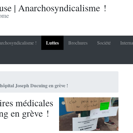
se | Anarchosyndicalisme !
nome
Luttes
rchosyndicalisme !
Brochures
Société
Interna
l’hôpital Joseph Ducuing en grève !
aires médicales
ng en grève !