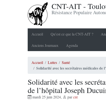
CNT-AIT - Toulou
Résistance Populaire Auto
Accueil
Qu’est ce que la CNT-AIT ?
Ana
Anciens Journaux
Agenda
Accueil
Luttes
Santé
Solidarité avec les secrétaires médicales de 
Solidarité avec les secrét
de l’hôpital Joseph Ducui
mardi 25 juin 2024
,
par
cnt