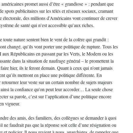
ns américaines promet aussi d’être « grandiose » : pendant que
 spots publicitaires sur les télés et réseaux sociaux, cramant
e électorale, des millions d’Américains vont continuer de crever
système de santé qui n’est accessible qu’aux riches.
e toute nature sentent bien le vent de la colère qui grandit :
 ont changé, qu’ils vont porter une politique de rupture. Tous les
FI aux Républicains en passant par les Verts, le Modem ou les
asante dans la situation de naufrage général – le promettent la
faire hier, ils le feront demain. Quant à ceux qui n’ont jamais
nt qu’ils mettront en place une politique différente. En
r retourner leur veste sur un certain nombre de sujets majeurs
t ainsi la confiance qu’on peut leur accorder… La seule chose
cter sa parole, c’est sur l’application d’une politique encore
 en vigueur.
tendre des amis, des familiers, des collègues se demander à quoi
s il ne faudrait pas que la réponse soit celle d’une résignation ou
e et policier. Il nous revient à nous, anarchistes, de rappeler que