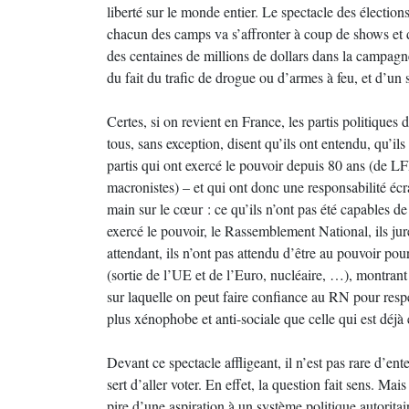
liberté sur le monde entier. Le spectacle des électio
chacun des camps va s’affronter à coup de shows et de
des centaines de millions de dollars dans la campagn
du fait du trafic de drogue ou d’armes à feu, et d’un 
Certes, si on revient en France, les partis politiques d
tous, sans exception, disent qu’ils ont entendu, qu’ils
partis qui ont exercé le pouvoir depuis 80 ans (de L
macronistes) – et qui ont donc une responsabilité écr
main sur le cœur : ce qu’ils n’ont pas été capables de 
exercé le pouvoir, le Rassemblement National, ils jure
attendant, ils n’ont pas attendu d’être au pouvoir pou
(sortie de l’UE et de l’Euro, nucléaire, …), montran
sur laquelle on peut faire confiance au RN pour respe
plus xénophobe et anti-sociale que celle qui est déjà
Devant ce spectacle affligeant, il n’est pas rare d’en
sert d’aller voter. En effet, la question fait sens. Mai
pire d’une aspiration à un système politique autoritair