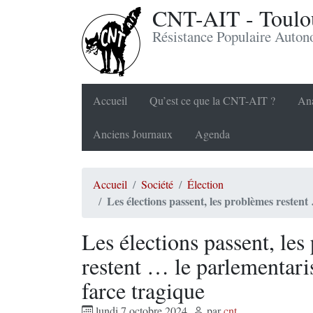
CNT-AIT - Toulou
Résistance Populaire Auto
Accueil
Qu’est ce que la CNT-AIT ?
Ana
Anciens Journaux
Agenda
Accueil
Société
Élection
Les élections passent, les problèmes resten
Les élections passent, le
restent … le parlementari
farce tragique
lundi 7 octobre 2024
,
par
cnt