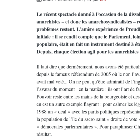
Le récent spectacle donné à l’occasion de la diss
anarchistes – et donc les anarchosyndicalistes – ré
problèmes restent. L’amère expérience de Proudho
initiale : il se rendit compte que le Parlement, lo
populaire, était en fait un instrument destiné à ét
Depuis, chaque élection agit pour les anarchiste
Il faut dire que dernièrement, nous avons été particu
depuis le fameux référendum de 2005 où le non l’av
avait mal voté... On ne peut qu’être admiratif de l’in
l’avatar du moment - en la matière : ils ont l’art de fa
Pouvoir reste entre les mains de la bourgeoisie et de
en est un autre exemple flagrant : pour calmer les légi
1988 un « deal » avec les partis politiques représent
la population de l’île du sacro-saint « droite de vote
« démocrates parlementaires ». Pour paraphraser Church
résultat.