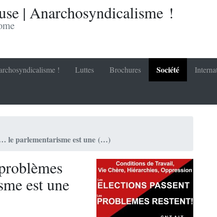
se | Anarchosyndicalisme !
nome
Société
rchosyndicalisme !
Luttes
Brochures
Interna
t … le parlementarisme est une (…)
s problèmes
sme est une