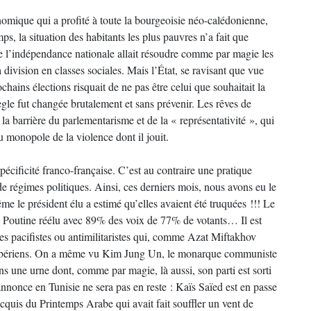
nomique qui a profité à toute la bourgeoisie néo-calédonienne,
, la situation des habitants les plus pauvres n’a fait que
que l’indépendance nationale allait résoudre comme par magie les
division en classes sociales. Mais l’État, se ravisant que vue
chains élections risquait de ne pas être celui que souhaitait la
ègle fut changée brutalement et sans prévenir. Les rêves de
 la barrière du parlementarisme et de la « représentativité », qui
du monopole de la violence dont il jouit.
écificité franco-française. C’est au contraire une pratique
de régimes politiques. Ainsi, ces derniers mois, nous avons eu le
me le président élu a estimé qu’elles avaient été truquées !!! Le
t : Poutine réélu avec 89% des voix de 77% de votants… Il est
 les pacifistes ou antimilitaristes qui, comme Azat Miftakhov
il sibériens. On a même vu Kim Jung Un, le monarque communiste
ns une urne dont, comme par magie, là aussi, son parti est sorti
annonce en Tunisie ne sera pas en reste : Kaïs Saïed est en passe
cquis du Printemps Arabe qui avait fait souffler un vent de