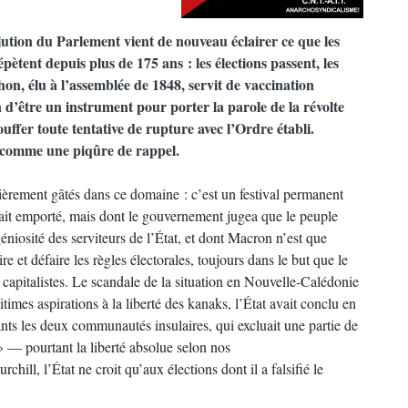
olution du Parlement vient de nouveau éclairer ce que les
pètent depuis plus de 175 ans : les élections passent, les
n, élu à l’assemblée de 1848, servit de vaccination
in d’être un instrument pour porter la parole de la révolte
ouffer toute tentative de rupture avec l’Ordre établi.
s comme une piqûre de rappel.
lièrement gâtés dans ce domaine : c’est un festival permanent
ait emporté, mais dont le gouvernement jugea que le peuple
géniosité des serviteurs de l’État, et dont Macron n’est que
ire et défaire les règles électorales, toujours dans le but que le
s capitalistes. Le scandale de la situation en Nouvelle-Calédonie
times aspirations à la liberté des kanaks, l’État avait conclu en
ants les deux communautés insulaires, qui excluait une partie de
 » — pourtant la liberté absolue selon nos
ill, l’État ne croit qu’aux élections dont il a falsifié le