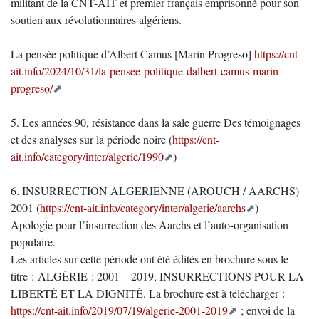
militant de la CNT-AIT et premier français emprisonné pour son
soutien aux révolutionnaires algériens.
La pensée politique d’Albert Camus [Marin Progreso]
https://cnt-
ait.info/2024/10/31/la-pensee-politique-dalbert-camus-marin-
progreso/
5. Les années 90, résistance dans la sale guerre Des témoignages
et des analyses sur la période noire (
https://cnt-
ait.info/category/inter/algerie/1990
)
6. INSURRECTION ALGERIENNE (AROUCH / AARCHS)
2001 (
https://cnt-ait.info/category/inter/algerie/aarchs
)
Apologie pour l’insurrection des Aarchs et l’auto-organisation
populaire.
Les articles sur cette période ont été édités en brochure sous le
titre : ALGÉRIE : 2001 – 2019, INSURRECTIONS POUR LA
LIBERTÉ ET LA DIGNITÉ. La brochure est à télécharger :
https://cnt-ait.info/2019/07/19/algerie-2001-2019
; envoi de la