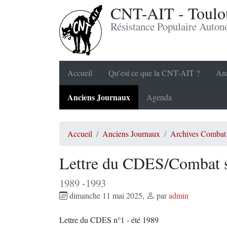
CNT-AIT - Toulou
Résistance Populaire Auto
Accueil
Qu’est ce que la CNT-AIT ?
Ana
Anciens Journaux
Agenda
Accueil
Anciens Journaux
Archives Combat 
Lettre du CDES/Combat s
1989 -1993
dimanche 11 mai 2025
,
par
admin
Lettre du CDES n°1 - été 1989