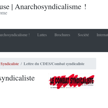
se | Anarchosyndicalisme !
nome
rchosyndicalisme !
Luttes
Brochures
Société
Interna
Lettre du CDES/Combat syndicaliste
Syndicaliste
yndicaliste