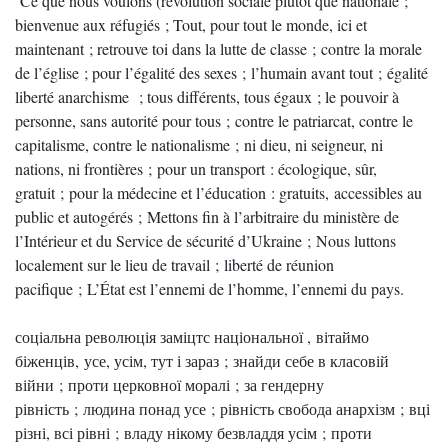
Ce que nous voulons (révolution sociale plutôt que nationale ;
bienvenue aux réfugiés ; Tout, pour tout le monde, ici et
maintenant ; retrouve toi dans la lutte de classe ; contre la morale
de l’église ; pour l’égalité des sexes ; l’humain avant tout ; égalité
liberté anarchisme ; tous différents, tous égaux ; le pouvoir à
personne, sans autorité pour tous ; contre le patriarcat, contre le
capitalisme, contre le nationalisme ; ni dieu, ni seigneur, ni
nations, ni frontières ; pour un transport : écologique, sûr,
gratuit ; pour la médecine et l’éducation : gratuits, accessibles au
public et autogérés ; Mettons fin à l’arbitraire du ministère de
l’Intérieur et du Service de sécurité d’Ukraine ; Nous luttons
localement sur le lieu de travail ; liberté de réunion
pacifique ; L’État est l’ennemi de l’homme, l’ennemi du pays.
соціальна революція заміцтс національної , вітаймо
біженців, усе, усім, тут і зараз ; знайди себе в класовій
війни ; проти церковної моралі ; за гендерну
рівність ; людина понад усе ; рівність свобода анархізм ; вці
різні, всі рівні ; владу нікому безвладдя усім ; проти