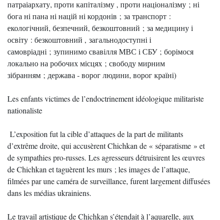
патраіархату, проти капіталізму , проти націоналізму ; ні
бога ні пана ні націй ні кордонів ; за транспорт :
екологічний, безпечний, безкоштовний ; за медицину і
освіту : безкоштовний , загальнодоступні і
самовріадні ; зупинимо свавілля МВС і СБУ ; борімося
локально на робочих місцях ; свободу мирним
зібранням ; держава - ворог людини, ворог країні)
Les enfants victimes de l’endoctrinement idéologique militariste
nationaliste
L’exposition fut la cible d’attaques de la part de militants
d’extrême droite, qui accusèrent Chichkan de « séparatisme » et
de sympathies pro-russes. Les agresseurs détruisirent les œuvres
de Chichkan et taguèrent les murs ; les images de l’attaque,
filmées par une caméra de surveillance, furent largement diffusées
dans les médias ukrainiens.
Le travail artistique de Chichkan s’étendait à l’aquarelle, aux