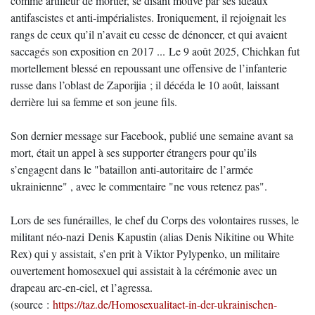
comme artilleur de mortier, se disant motivé par ses idéaux
antifascistes et anti-impérialistes. Ironiquement, il rejoignait les
rangs de ceux qu’il n’avait eu cesse de dénoncer, et qui avaient
saccagés son exposition en 2017 ... Le 9 août 2025, Chichkan fut
mortellement blessé en repoussant une offensive de l’infanterie
russe dans l’oblast de Zaporijia ; il décéda le 10 août, laissant
derrière lui sa femme et son jeune fils.
Son dernier message sur Facebook, publié une semaine avant sa
mort, était un appel à ses supporter étrangers pour qu’ils
s’engagent dans le "bataillon anti-autoritaire de l’armée
ukrainienne" , avec le commentaire "ne vous retenez pas".
Lors de ses funérailles, le chef du Corps des volontaires russes, le
militant néo-nazi Denis Kapustin (alias Denis Nikitine ou White
Rex) qui y assistait, s’en prit à Viktor Pylypenko, un militaire
ouvertement homosexuel qui assistait à la cérémonie avec un
drapeau arc-en-ciel, et l’agressa.
(source :
https://taz.de/Homosexualitaet-in-der-ukrainischen-