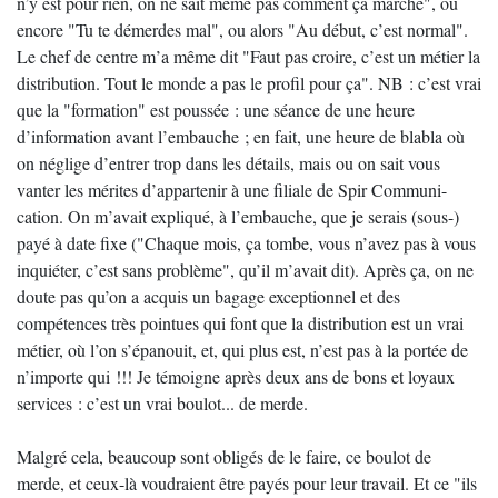
n’y est pour rien, on ne sait même pas comment ça marche", ou
encore "Tu te démerdes mal", ou alors "Au début, c’est normal".
Le chef de centre m’a même dit "Faut pas croire, c’est un métier la
distribution. Tout le monde a pas le profil pour ça". NB : c’est vrai
que la "formation" est poussée : une séance de une heure
d’information avant l’embauche ; en fait, une heure de blabla où
on néglige d’entrer trop dans les détails, mais ou on sait vous
vanter les mérites d’appartenir à une filiale de Spir Communi-
cation. On m’avait expliqué, à l’embauche, que je serais (sous-)
payé à date fixe ("Chaque mois, ça tombe, vous n’avez pas à vous
inquiéter, c’est sans problème", qu’il m’avait dit). Après ça, on ne
doute pas qu’on a acquis un bagage exceptionnel et des
compétences très pointues qui font que la distribution est un vrai
métier, où l’on s’épanouit, et, qui plus est, n’est pas à la portée de
n’importe qui !!! Je témoigne après deux ans de bons et loyaux
services : c’est un vrai boulot... de merde.
Malgré cela, beaucoup sont obligés de le faire, ce boulot de
merde, et ceux-là voudraient être payés pour leur travail. Et ce "ils