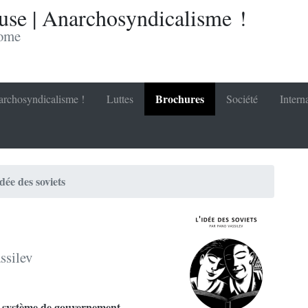
se | Anarchosyndicalisme !
nome
Brochures
rchosyndicalisme !
Luttes
Société
Intern
dée des soviets
ssilev
le système de gouvernement