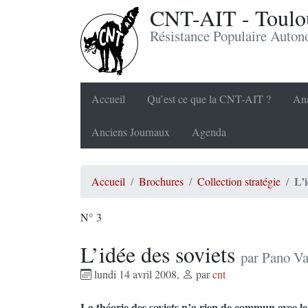
CNT-AIT - Toulou
Résistance Populaire Auto
Accueil
Qu’est ce que la CNT-AIT ?
Ana
Anciens Journaux
Agenda
L’i
Accueil
Brochures
Collection stratégie
N° 3
L’idée des soviets
par Pano Va
lundi 14 avril 2008
,
par
cnt
La théorie des soviets n’a rien de commun avec 