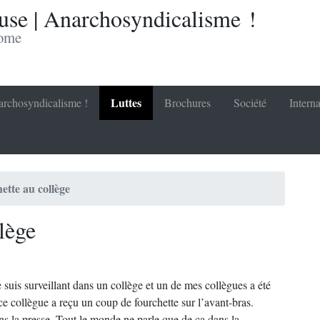
se | Anarchosyndicalisme !
nome
Luttes
rchosyndicalisme !
Brochures
Société
Interna
ette au collège
lège
 suis surveillant dans un collège et un de mes collègues a été
e collègue a reçu un coup de fourchette sur l’avant-bras.
s la presse. Tout le monde ne parle que de ça dans la