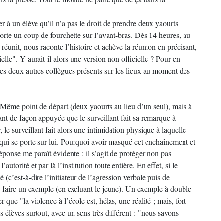
r à un élève qu’il n’a pas le droit de prendre deux yaourts
i porte un coup de fourchette sur l’avant-bras. Dès 14 heures, au
éunit, nous raconte l’histoire et achève la réunion en précisant,
ielle". Y aurait-il alors une version non officielle ? Pour en
 les deux autres collègues présents sur les lieux au moment des
. Même point de départ (deux yaourts au lieu d’un seul), mais à
ltant de façon appuyée que le surveillant fait sa remarque à
r, le surveillant fait alors une intimidation physique à laquelle
 qui se porte sur lui. Pourquoi avoir masqué cet enchaînement et
réponse me paraît évidente : il s’agit de protéger non pas
utorité et par là l’institution toute entière. En effet, si le
 (c’est-à-dire l’initiateur de l’agression verbale puis de
de faire un exemple (en excluant le jeune). Un exemple à double
 que "la violence à l’école est, hélas, une réalité ; mais, fort
s élèves surtout, avec un sens très différent : "nous savons