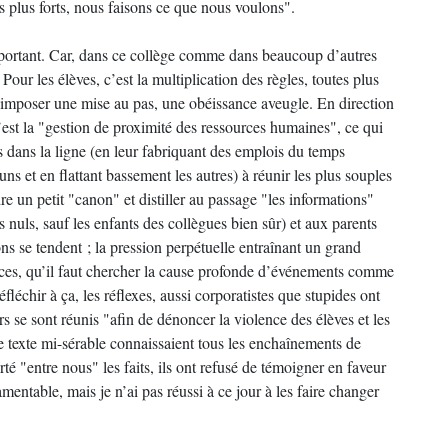
s plus forts, nous faisons ce que nous voulons".
mportant. Car, dans ce collège comme dans beaucoup d’autres
 Pour les élèves, c’est la multiplication des règles, toutes plus
 d’imposer une mise au pas, une obéissance aveugle. En direction
’est la "gestion de proximité des ressources humaines", ce qui
s dans la ligne (en leur fabriquant des emplois du temps
 uns et en flattant bassement les autres) à réunir les plus souples
re un petit "canon" et distiller au passage "les informations"
s nuls, sauf les enfants des collègues bien sûr) et aux parents
ons se tendent ; la pression perpétuelle entraînant un grand
ièces, qu’il faut chercher la cause profonde d’événements comme
éfléchir à ça, les réflexes, aussi corporatistes que stupides ont
rs se sont réunis "afin de dénoncer la violence des élèves et les
e texte mi-sérable connaissaient tous les enchaînements de
é "entre nous" les faits, ils ont refusé de témoigner en faveur
lamentable, mais je n’ai pas réussi à ce jour à les faire changer