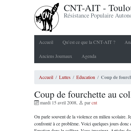
CNT-AIT - Toulou
Résistance Populaire Auto
Accueil
Qu’est ce que la CNT-AIT ?
Ana
Anciens Journaux
Agenda
Coup de fourch
Accueil
Luttes
Education
Coup de fourchette au col
mardi 15 avril 2008
,
par
cnt
On parle souvent de la violence en milieu scolaire. Je
confronté à ce problème. Voici quelques jours donc c
Emotion dans le collège. Vous imaginez. Articles dan