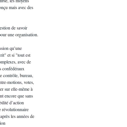
mble, les moyens
conçu mais avec des
estion de savoir
pour une organisation.
ssion qu’une
it" et si "tout est
complexes, avec de
és confédéraux
e contrôle, bureau,
ntre-motions, votes,
ner sur elle-même à
sent encore que sans
bilité d’action
 révolutionnaire
 après les années de
tion