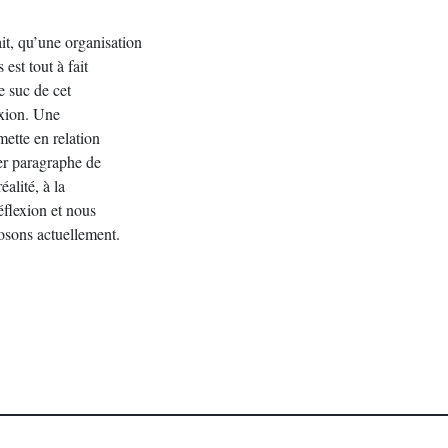
it, qu’une organisation
est tout à fait
e suc de cet
exion. Une
mette en relation
ier paragraphe de
alité, à la
réflexion et nous
posons actuellement.