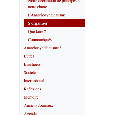
Notre déclaration de principes et
notre charte
L’Anarchosyndicalisme
S’organiser
Que faire ?
Communiqués
Anarchosyndicalisme !
Luttes
Brochures
Société
International
Réflexions
Mémoire
Anciens Journaux
Agenda