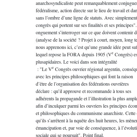
anarchosyndicaliste peut remarquablement conjuguer 
fédéralisme, action directe sur le lieu de travail et dan
sans l’ombre d’une ligne de statuts. Avec simplemen
congrès qui portent sur ses finalités et ses principes"
onguement s’interroger sur ce que doivent contenir d
(analyse de la société ? Projet à court, moyen, long t
nous apprenons ici, c’est qu’une grande idée peut suf
e
lequel repose la FORA depuis 1905 (V
Congrès) es
plusapidaires. Le voici dans son intégralité
e
: "Le V
Congrès ouvrier régional argentin, conséq
avec les principes philosophiques qui font la raison
d’être de l’organisation des fédérations ouvrières
déclare : qu’il approuve et recommande à tous ses
adhérents la propagande et l’illustration la plus ampl
afin d’inculquer parmi les ouvriers les principes éc
et philosophiques du communisme anarchiste. Cette
qu’ils s’arrêtent à la nquête des huit heures, les mèn
émancipation et, par voie de conséquence, à l’évolut
sociale qui se poursuit". Point final.