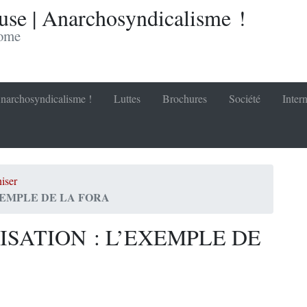
se | Anarchosyndicalisme !
nome
narchosyndicalisme !
Luttes
Brochures
Société
Inter
iser
XEMPLE DE LA FORA
SATION : L’EXEMPLE DE