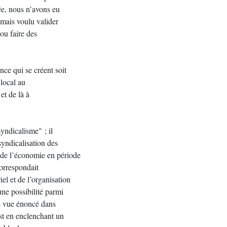
éée, nous n’avons eu
amais voulu valider
ou faire des
ce qui se créent soit
 local au
et de là à
yndicalisme" ; il
syndicalisation des
de l’économie en période
correspondait
l et de l’organisation
une possibilité parmi
de vue énoncé dans
est en enclenchant un