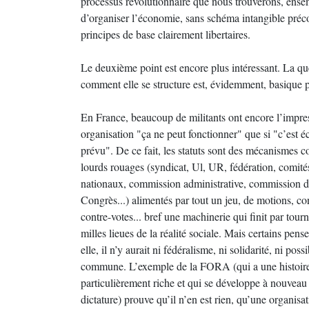
processus révolutionnaire que nous trouverons, ense
d’organiser l’économie, sans schéma intangible pré
principes de base clairement libertaires.
Le deuxième point est encore plus intéressant. La qu
comment elle se structure est, évidemment, basique 
En France, beaucoup de militants ont encore l’impre
organisation "ça ne peut fonctionner" que si "c’est écr
prévu". De ce fait, les statuts sont des mécanismes 
lourds rouages (syndicat, Ul, UR, fédération, comit
nationaux, commission administrative, commission d
Congrès...) alimentés par tout un jeu, de motions, co
contre-votes... bref une machinerie qui finit par tour
milles lieues de la réalité sociale. Mais certains pen
elle, il n’y aurait ni fédéralisme, ni solidarité, ni possi
commune. L’exemple de la FORA (qui a une histoire
particulièrement riche et qui se développe à nouveau
dictature) prouve qu’il n’en est rien, qu’une organisa