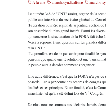
A la une
anarchosyndicalisme
anarcho-sy
Le numéro 348 de "CNT" (août), organe de la secti
publie une interview du secrétaire général du Conse
(Fédération ouvrière régionale argentine, section de 
son ensemble du plus grand intérêt. Parmi les divers 
qui concerne la structuration de la FORA fait écho à
Voici la réponse à une question sur les grandes dif
et la CNT :
"La première, est de ne pas avoir pour finalité le syn
pensons que quand une révolution et une transformati
le peuple aura à décider comment s’organiser.
Une autre différence, c’est que la FORA n’a pas de
possède. Elle a par contre des accords de congrès qui
finalités et ses principes. Notre finalité, c’est le C
e
anarchiste, tel qu’il a été défini lors du V
Congrès.
De plus, nous ne sommes pas déclarés. Jamais, depui