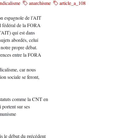
ndicalisme
anarchisme
article_a_108
on espagnole de l’AIT
il fédéral de la FORA
l’AIT) qui est dans
sujets abordés, celui
 notre propre débat.
férences entre la FORA
dicalisme, car nous
on sociale se feront,
 statuts comme la CNT en
 portent sur ses
ommunisme
s le début du précédent