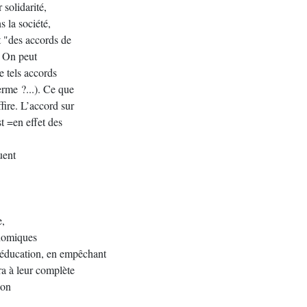
solidarité,
s la société,
t "des accords de
. On peut
e tels accords
erme ?...). Ce que
fire. L’accord sur
t =en effet des
uent
e,
onomiques
 éducation, en empêchant
era à leur complète
ion