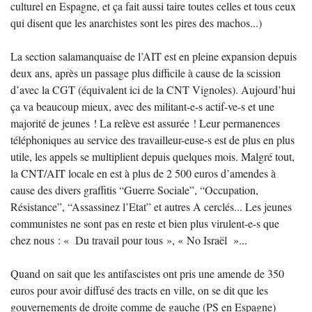
culturel en Espagne, et ça fait aussi taire toutes celles et tous ceux
qui disent que les anarchistes sont les pires des machos...)
La section salamanquaise de l’AIT est en pleine expansion depuis
deux ans, après un passage plus difficile à cause de la scission
d’avec la CGT (équivalent ici de la CNT Vignoles). Aujourd’hui
ça va beaucoup mieux, avec des militant-e-s actif-ve-s et une
majorité de jeunes ! La relève est assurée ! Leur permanences
téléphoniques au service des travailleur-euse-s est de plus en plus
utile, les appels se multiplient depuis quelques mois. Malgré tout,
la CNT/AIT locale en est à plus de 2 500 euros d’amendes à
cause des divers graffitis “Guerre Sociale”, “Occupation,
Résistance”, “Assassinez l’Etat” et autres A cerclés... Les jeunes
communistes ne sont pas en reste et bien plus virulent-e-s que
chez nous : « Du travail pour tous », « No Israël »...
Quand on sait que les antifascistes ont pris une amende de 350
euros pour avoir diffusé des tracts en ville, on se dit que les
gouvernements de droite comme de gauche (PS en Espagne)