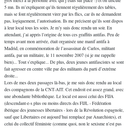
gros merci à la personne avec qui j’étais sur place !) et on discute
5 mn. Ils m’expliquent qu’ils tiennent régulièrement des tables,
mais se font régulièrement virer par les flics, car ils ne demandent
pas, logiquement, l’autorisation. Ils me précisent qu’ils sont dispos
à leur local tous les soirs. Je m’y suis donc rendu un soir. En
attendant, j’ai appris l’origine de tous ces graffitis antifas. Peu de
temps avant mon arrivée, était organisée une manif antifa à
Madrid, en commémoration de l’assassinat de Carlos, militant
antifa, par un militaire, le 11 novembre 2007 (si je me rappelle
bien)... Tout s’explique... De plus, deux jeunes antifascistes se sont
fait agresser en centre ville par des militants du parti d’extrême
droite...
Lors de mes deux passages là-bas, je me suis donc rendu au local
des compagnons de la CNT-AIT. Cet endroit est assez grand, avec
une abondante bibliothèque. Le local est aussi celui des FIJA
(descendant-e-s plus ou moins directs des FIJL - Fédération
ibérique des jeunesses libertaires - lors de la Révolution espagnole,
sauf que Libertaires est aujourd’hui remplacé par Anarchistes), et
celui du collectif féministe (comme quoi, non le sexisme n’est pas