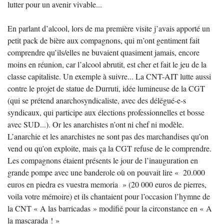
lutter pour un avenir vivable...
En parlant d’alcool, lors de ma première visite j’avais apporté un
petit pack de bière aux compagnons, qui m’ont gentiment fait
comprendre qu’ils/elles ne buvaient quasiment jamais, encore
moins en réunion, car l’alcool abrutit, est cher et fait le jeu de la
classe capitaliste. Un exemple à suivre... La CNT-AIT lutte aussi
contre le projet de statue de Durruti, idée lumineuse de la CGT
(qui se prétend anarchosyndicaliste, avec des délégué-e-s
syndicaux, qui participe aux élections professionnelles et bosse
avec SUD...). Or les anarchistes n’ont ni chef ni modèle.
L’anarchie et les anarchistes ne sont pas des marchandises qu’on
vend ou qu’on exploite, mais ça la CGT refuse de le comprendre.
Les compagnons étaient présents le jour de l’inauguration en
grande pompe avec une banderole où on pouvait lire « 20.000
euros en piedra es vuestra memoria » (20 000 euros de pierres,
voila votre mémoire) et ils chantaient pour l’occasion l’hymne de
la CNT « A las barricadas » modifié pour la circonstance en « A
la mascarada ! »