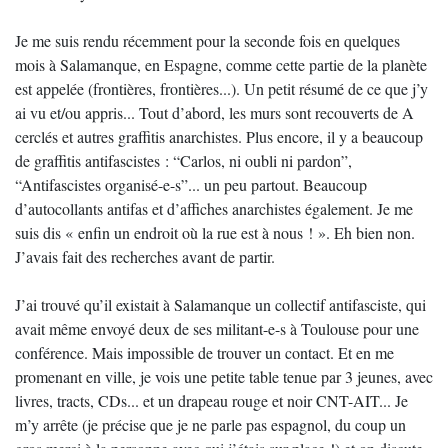
Je me suis rendu récemment pour la seconde fois en quelques
mois à Salamanque, en Espagne, comme cette partie de la planète
est appelée (frontières, frontières...). Un petit résumé de ce que j’y
ai vu et/ou appris... Tout d’abord, les murs sont recouverts de A
cerclés et autres graffitis anarchistes. Plus encore, il y a beaucoup
de graffitis antifascistes : “Carlos, ni oubli ni pardon”,
“Antifascistes organisé-e-s”... un peu partout. Beaucoup
d’autocollants antifas et d’affiches anarchistes également. Je me
suis dis « enfin un endroit où la rue est à nous ! ». Eh bien non.
J’avais fait des recherches avant de partir.
J’ai trouvé qu’il existait à Salamanque un collectif antifasciste, qui
avait même envoyé deux de ses militant-e-s à Toulouse pour une
conférence. Mais impossible de trouver un contact. Et en me
promenant en ville, je vois une petite table tenue par 3 jeunes, avec
livres, tracts, CDs... et un drapeau rouge et noir CNT-AIT... Je
m’y arrête (je précise que je ne parle pas espagnol, du coup un