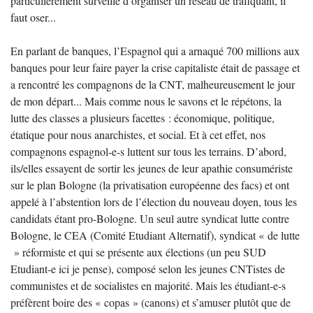
particulièrement surveillé d’organiser un réseau de trafiquant, il
faut oser...
En parlant de banques, l’Espagnol qui a arnaqué 700 millions aux
banques pour leur faire payer la crise capitaliste était de passage et
a rencontré les compagnons de la CNT, malheureusement le jour
de mon départ... Mais comme nous le savons et le répétons, la
lutte des classes a plusieurs facettes : économique, politique,
étatique pour nous anarchistes, et social. Et à cet effet, nos
compagnons espagnol-e-s luttent sur tous les terrains. D’abord,
ils/elles essayent de sortir les jeunes de leur apathie consumériste
sur le plan Bologne (la privatisation européenne des facs) et ont
appelé à l’abstention lors de l’élection du nouveau doyen, tous les
candidats étant pro-Bologne. Un seul autre syndicat lutte contre
Bologne, le CEA (Comité Etudiant Alternatif), syndicat « de lutte
» réformiste et qui se présente aux élections (un peu SUD
Etudiant-e ici je pense), composé selon les jeunes CNTistes de
communistes et de socialistes en majorité. Mais les étudiant-e-s
préfèrent boire des « copas » (canons) et s’amuser plutôt que de