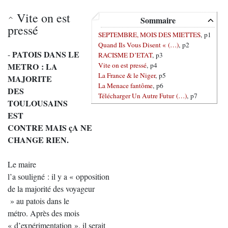
Vite on est
Sommaire
pressé
SEPTEMBRE, MOIS DES MIETTES
, p1
Quand Ils Vous Disent « (…)
, p2
PATOIS DANS LE
-
RACISME D’ETAT
, p3
Vite on est pressé
, p4
METRO : LA
La France & le Niger
, p5
MAJORITE
La Menace fantôme
, p6
DES
Télécharger Un Autre Futur (…)
, p7
TOULOUSAINS
EST
CONTRE MAIS çA NE
CHANGE RIEN.
Le maire
l’a souligné : il y a « opposition
de la majorité des voyageur
» au patois dans le
métro. Après des mois
« d’expérimentation », il serait