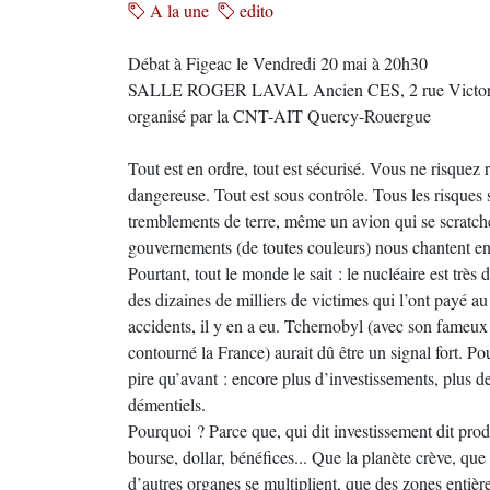
A la une
edito
Débat à Figeac le Vendredi 20 mai à 20h30
SALLE ROGER LAVAL Ancien CES, 2 rue Victor 
organisé par la CNT-AIT Quercy-Rouergue
Tout est en ordre, tout est sécurisé. Vous ne risquez r
dangereuse. Tout est sous contrôle. Tous les risques
tremblements de terre, même un avion qui se scratche
gouvernements (de toutes couleurs) nous chantent en
Pourtant, tout le monde le sait : le nucléaire est tr
des dizaines de milliers de victimes qui l’ont payé a
accidents, il y en a eu. Tchernobyl (avec son fameu
contourné la France) aurait dû être un signal fort. Po
pire qu’avant : encore plus d’investissements, plus de
démentiels.
Pourquoi ? Parce que, qui dit investissement dit produc
bourse, dollar, bénéfices... Que la planète crève, que
d’autres organes se multiplient, que des zones entière