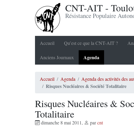
CNT-AIT - Toulou
Résistance Populaire Auto
Accueil
Qu’est ce que la CNT-AIT ?
Ana
Agenda
Anciens Journaux
Accueil
Agenda
Agenda des activités des a
Risques Nucléaires & Société Totalitaire
Risques Nucléaires & Soc
Totalitaire
dimanche 8 mai 2011
,
par
cnt