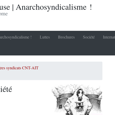
se | Anarchosyndicalisme !
nome
rchosyndicalisme !
Luttes
Brochures
Société
Interna
utres syndicats CNT-AIT
iété