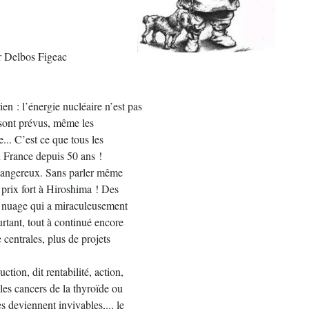
Delbos Figeac
ien : l’énergie nucléaire n’est pas
 sont prévus, même les
... C’est ce que tous les
 France depuis 50 ans !
ès dangereux. Sans parler même
u prix fort à Hiroshima ! Des
x nuage qui a miraculeusement
urtant, tout à continué encore
 centrales, plus de projets
tion, dit rentabilité, action,
 les cancers de la thyroïde ou
s deviennent invivables,... le