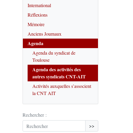
International
Réflexions
Mémoire
Anciens Journaux
Agenda
Agenda du syndicat de
Toulouse
Agenda des activités des
autres syndicats CNT-AIT
Activités auxquelles s’associent
la CNT AIT
Rechercher :
>>