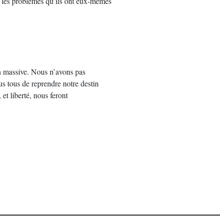
e les problèmes qu’ils ont eux-mêmes
on massive. Nous n’avons pas
us tous de reprendre notre destin
et liberté, nous feront