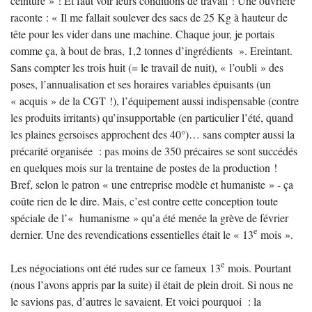
ceinture » ! Et faut voir leurs conditions de travail ! Une ouvrière
raconte : « Il me fallait soulever des sacs de 25 Kg à hauteur de
tête pour les vider dans une machine. Chaque jour, je portais
comme ça, à bout de bras, 1,2 tonnes d’ingrédients ». Ereintant.
Sans compter les trois huit (= le travail de nuit), « l’oubli » des
poses, l’annualisation et ses horaires variables épuisants (un
« acquis » de la CGT !), l’équipement aussi indispensable (contre
les produits irritants) qu’insupportable (en particulier l’été, quand
les plaines gersoises approchent des 40°)… sans compter aussi la
précarité organisée : pas moins de 350 précaires se sont succédés
en quelques mois sur la trentaine de postes de la production !
Bref, selon le patron « une entreprise modèle et humaniste » - ça
coûte rien de le dire. Mais, c’est contre cette conception toute
spéciale de l’« humanisme » qu’a été menée la grève de février
e
dernier. Une des revendications essentielles était le « 13
mois ».
e
Les négociations ont été rudes sur ce fameux 13
mois. Pourtant
(nous l’avons appris par la suite) il était de plein droit. Si nous ne
le savions pas, d’autres le savaient. Et voici pourquoi : la