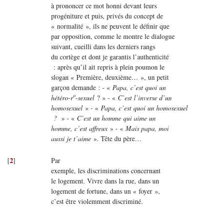
à prononcer ce mot honni devant leurs
progéniture et puis, privés du concept de
« normalité », ils ne peuvent le définir que
par opposition, comme le montre le dialogue
suivant, cueilli dans les derniers rangs
du cortège et dont je garantis l’authenticité
: après qu’il ait repris à plein poumon le
slogan « Première, deuxième… », un petit
garçon demande : - «
Papa, c’est quoi un
o
hétéro-r
-sexuel
? » - «
C’est l’inverse d’un
homosexuel
» - «
Papa, c’est quoi un homosexuel
?
» - «
C’est un homme qui aime un
homme, c’est affreux
» - «
Mais papa, moi
aussi je t’aime
». Tête du père…
2
[
]
Par
exemple, les discriminations concernant
le logement. Vivre dans la rue, dans un
logement de fortune, dans un « foyer »,
c’est être violemment discriminé.