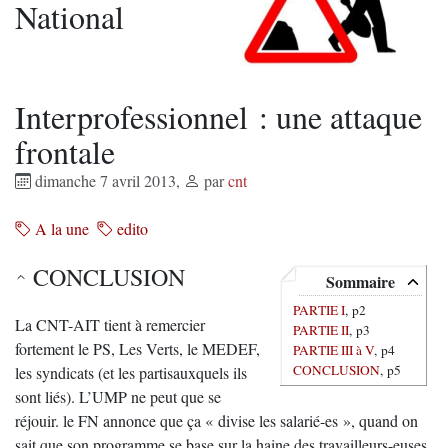
National
Interprofessionnel : une attaque
frontale
dimanche 7 avril 2013
,
par
cnt
A la une
edito
CONCLUSION
Sommaire
PARTIE I
, p2
La CNT-AIT tient à remercier
PARTIE II
, p3
fortement le PS, Les Verts, le MEDEF,
PARTIE III à V
, p4
CONCLUSION
, p5
les syndicats (et les partisauxquels ils
sont liés). L’UMP ne peut que se
réjouir. le FN annonce que ça « divise les salarié-es », quand on
sait que son programme se base sur la haine des travailleurs-euses