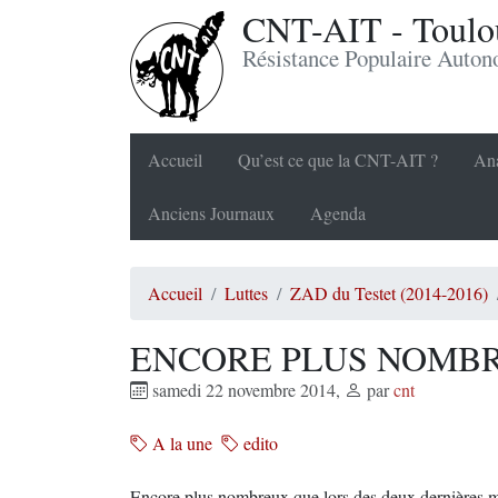
CNT-AIT - Toulou
Résistance Populaire Auto
Accueil
Qu’est ce que la CNT-AIT ?
Ana
Anciens Journaux
Agenda
Accueil
Luttes
ZAD du Testet (2014-2016)
ENCORE PLUS NOMB
samedi 22 novembre 2014
,
par
cnt
A la une
edito
Encore plus nombreux que lors des deux dernières man