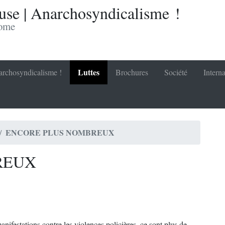
se | Anarchosyndicalisme !
nome
Luttes
rchosyndicalisme !
Brochures
Société
Interna
ENCORE PLUS NOMBREUX
REUX
ifestations contre les violences policières, ce sont plus de