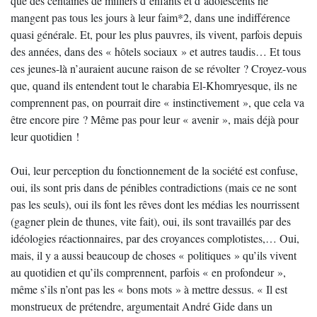
que des centaines de milliers d’enfants et d’adolescents ne
mangent pas tous les jours à leur faim*2, dans une indifférence
quasi générale. Et, pour les plus pauvres, ils vivent, parfois depuis
des années, dans des « hôtels sociaux » et autres taudis… Et tous
ces jeunes-là n’auraient aucune raison de se révolter ? Croyez-vous
que, quand ils entendent tout le charabia El-Khomryesque, ils ne
comprennent pas, on pourrait dire « instinctivement », que cela va
être encore pire ? Même pas pour leur « avenir », mais déjà pour
leur quotidien !
Oui, leur perception du fonctionnement de la société est confuse,
oui, ils sont pris dans de pénibles contradictions (mais ce ne sont
pas les seuls), oui ils font les rêves dont les médias les nourrissent
(gagner plein de thunes, vite fait), oui, ils sont travaillés par des
idéologies réactionnaires, par des croyances complotistes,… Oui,
mais, il y a aussi beaucoup de choses « politiques » qu’ils vivent
au quotidien et qu’ils comprennent, parfois « en profondeur »,
même s’ils n’ont pas les « bons mots » à mettre dessus. « Il est
monstrueux de prétendre, argumentait André Gide dans un