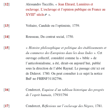
12
[
]
Alessandro Tuccillo, «
Jean Ehrard, Lumières et
esclavage. L’esclavage et l’opinion publique en France au
e
XVIII
siècle
».
13
[
]
Voltaire, Candide ou l’optimiste, 1759.
14
[
]
Rousseau, Du contrat social, 1750.
15
[
]
«
Histoire philosophique et politique des établissements et
du commerce des Européens dans les deux Indes
». Cet
ouvrage collectif, considéré comme la « bible » de
l’anticolonialisme, a été, dirait-on aujourd’hui, publié
sous la direction de l’abbé Raynal. Le passage cité ici est
de Diderot. 1780. On peut consulter à ce sujet la notice
BnF no FRBNF31182796.
16
[
]
Condorcet,
Esquisse d’un tableau historique des progrès
de l’esprit humain
, 1793/1794
17
[
]
Condorcet,
Réflexions sur l’esclavage des Nègres
, 1781.