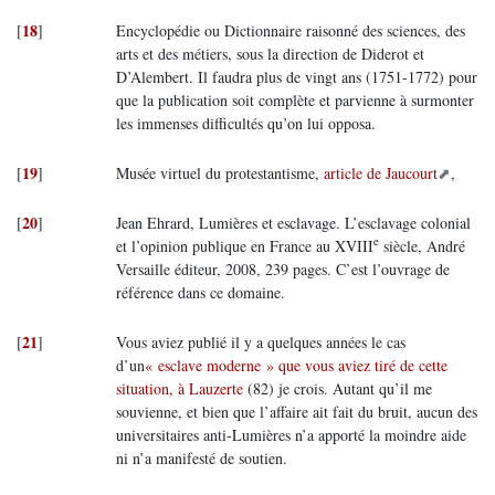
18
[
]
Encyclopédie ou Dictionnaire raisonné des sciences, des
arts et des métiers, sous la direction de Diderot et
D’Alembert. Il faudra plus de vingt ans (1751-1772) pour
que la publication soit complète et parvienne à surmonter
les immenses difficultés qu’on lui opposa.
19
[
]
Musée virtuel du protestantisme,
article de Jaucourt
,
20
[
]
Jean Ehrard, Lumières et esclavage. L’esclavage colonial
e
et l’opinion publique en France au XVIII
siècle, André
Versaille éditeur, 2008, 239 pages. C’est l’ouvrage de
référence dans ce domaine.
21
[
]
Vous aviez publié il y a quelques années le cas
d’un
« esclave moderne » que vous aviez tiré de cette
situation, à Lauzerte
(82) je crois. Autant qu’il me
souvienne, et bien que l’affaire ait fait du bruit, aucun des
universitaires anti-Lumières n’a apporté la moindre aide
ni n’a manifesté de soutien.