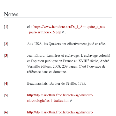
Notes
1
[
]
cf :
https://www.herodote.net/De_l_Anti quite_a_nos
_jours-synthese-16.php
.
2
[
]
Aux USA, les Quakers ont effectivement joué ce rôle.
3
[
]
Jean Ehrard, Lumières et esclavage. L’esclavage colonial
e
et l’opinion publique en France au XVIII
siècle, André
Versaille éditeur, 2008, 239 pages. C’est l’ouvrage de
référence dans ce domaine.
4
[
]
Beaumarchais, Barbier de Séville, 1775.
5
[
]
http://dp.mariottini.free.fr/esclavage/histoire-
chronologie/les-3-traites.htm
6
[
]
http://dp.mariottini.free.fr/esclavage/histoire-