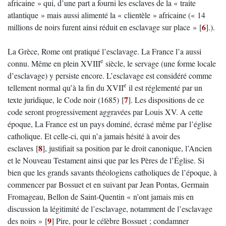
africaine » qui, d’une part a fourni les esclaves de la « traite
atlantique » mais aussi alimenté la « clientèle » africaine (« 14
6
millions de noirs furent ainsi réduit en esclavage sur place »
[
]
.).
La Grèce, Rome ont pratiqué l’esclavage. La France l’a aussi
e
connu. Même en plein XVIII
siècle, le servage (une forme locale
d’esclavage) y persiste encore. L’esclavage est considéré comme
e
tellement normal qu’à la fin du XVII
il est réglementé par un
7
texte juridique, le Code noir (1685)
[
]
. Les dispositions de ce
code seront progressivement aggravées par Louis XV. A cette
époque, La France est un pays dominé, écrasé même par l’église
catholique. Et celle-ci, qui n’a jamais hésité à avoir des
8
esclaves
[
]
, justifiait sa position par le droit canonique, l’Ancien
et le Nouveau Testament ainsi que par les Pères de l’Église. Si
bien que les grands savants théologiens catholiques de l’époque, à
commencer par Bossuet et en suivant par Jean Pontas, Germain
Fromageau, Bellon de Saint-Quentin « n’ont jamais mis en
discussion la légitimité de l’esclavage, notamment de l’esclavage
9
des noirs »
[
]
Pire, pour le célèbre Bossuet ; condamner