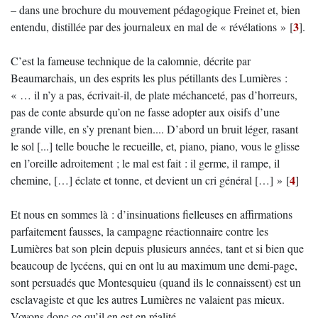
– dans une brochure du mouvement pédagogique Freinet et, bien
3
entendu, distillée par des journaleux en mal de « révélations »
[
]
.
C’est la fameuse technique de la calomnie, décrite par
Beaumarchais, un des esprits les plus pétillants des Lumières :
« … il n’y a pas, écrivait-il, de plate méchanceté, pas d’horreurs,
pas de conte absurde qu’on ne fasse adopter aux oisifs d’une
grande ville, en s’y prenant bien.... D’abord un bruit léger, rasant
le sol [...] telle bouche le recueille, et, piano, piano, vous le glisse
en l’oreille adroitement ; le mal est fait : il germe, il rampe, il
4
chemine, […] éclate et tonne, et devient un cri général […] »
[
]
Et nous en sommes là : d’insinuations fielleuses en affirmations
parfaitement fausses, la campagne réactionnaire contre les
Lumières bat son plein depuis plusieurs années, tant et si bien que
beaucoup de lycéens, qui en ont lu au maximum une demi-page,
sont persuadés que Montesquieu (quand ils le connaissent) est un
esclavagiste et que les autres Lumières ne valaient pas mieux.
Voyons donc ce qu’il en est en réalité.