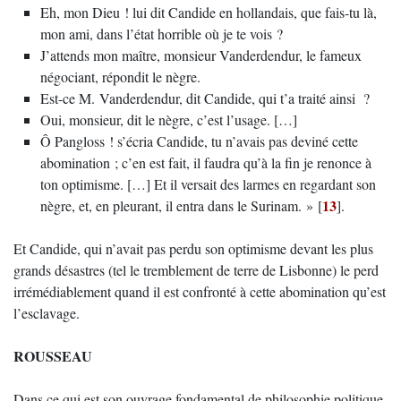
Eh, mon Dieu ! lui dit Candide en hollandais, que fais-tu là,
mon ami, dans l’état horrible où je te vois ?
J’attends mon maître, monsieur Vanderdendur, le fameux
négociant, répondit le nègre.
Est-ce M. Vanderdendur, dit Candide, qui t’a traité ainsi ?
Oui, monsieur, dit le nègre, c’est l’usage. […]
Ô Pangloss ! s’écria Candide, tu n’avais pas deviné cette
abomination ; c’en est fait, il faudra qu’à la fin je renonce à
ton optimisme. […] Et il versait des larmes en regardant son
13
nègre, et, en pleurant, il entra dans le Surinam. »
[
]
.
Et Candide, qui n’avait pas perdu son optimisme devant les plus
grands désastres (tel le tremblement de terre de Lisbonne) le perd
irrémédiablement quand il est confronté à cette abomination qu’est
l’esclavage.
ROUSSEAU
Dans ce qui est son ouvrage fondamental de philosophie politique,