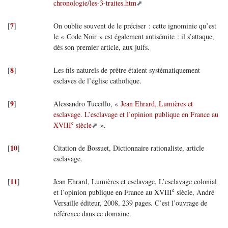
chronologie/les-3-traites.htm
7
[
]
On oublie souvent de le préciser : cette ignominie qu’est
le « Code Noir » est également antisémite : il s’attaque,
dès son premier article, aux juifs.
8
[
]
Les fils naturels de prêtre étaient systématiquement
esclaves de l’église catholique.
9
[
]
Alessandro Tuccillo, «
Jean Ehrard, Lumières et
esclavage. L’esclavage et l’opinion publique en France au
e
XVIII
siècle
».
10
[
]
Citation de Bossuet, Dictionnaire rationaliste, article
esclavage.
11
[
]
Jean Ehrard, Lumières et esclavage. L’esclavage colonial
e
et l’opinion publique en France au XVIII
siècle, André
Versaille éditeur, 2008, 239 pages. C’est l’ouvrage de
référence dans ce domaine.