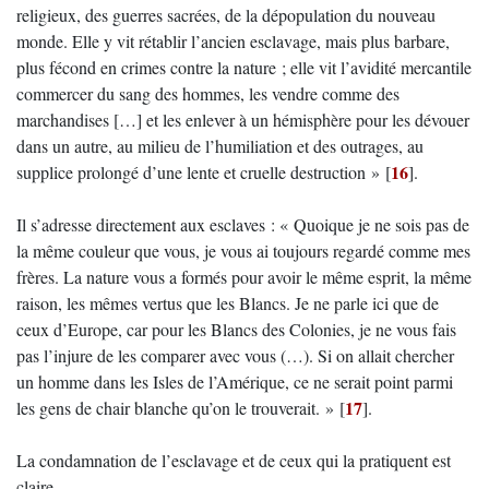
religieux, des guerres sacrées, de la dépopulation du nouveau
monde. Elle y vit rétablir l’ancien esclavage, mais plus barbare,
plus fécond en crimes contre la nature ; elle vit l’avidité mercantile
commercer du sang des hommes, les vendre comme des
marchandises […] et les enlever à un hémisphère pour les dévouer
dans un autre, au milieu de l’humiliation et des outrages, au
16
supplice prolongé d’une lente et cruelle destruction »
[
]
.
Il s’adresse directement aux esclaves : « Quoique je ne sois pas de
la même couleur que vous, je vous ai toujours regardé comme mes
frères. La nature vous a formés pour avoir le même esprit, la même
raison, les mêmes vertus que les Blancs. Je ne parle ici que de
ceux d’Europe, car pour les Blancs des Colonies, je ne vous fais
pas l’injure de les comparer avec vous (…). Si on allait chercher
un homme dans les Isles de l’Amérique, ce ne serait point parmi
17
les gens de chair blanche qu’on le trouverait. »
[
]
.
La condamnation de l’esclavage et de ceux qui la pratiquent est
claire.