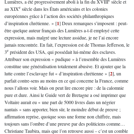
e
Lumières, a été progressivement aboli à la fin du XVIII
siècle et
e
au XIX
siècle dans les États américains et les colonies
européennes grâce à l’action des sociétés philanthropiques
1
d’inspiration chrétienne. »
[
]
Deux remarques s’imposent : peut-
être quelque auteur français des Lumières a-t-il employé cette
expression, mais malgré une lecture assidue, je ne l’ai encore
jamais rencontrée. En fait, l’expression est de Thomas Jefferson, le
e
3
président des USA, qui possédait lui-même des esclaves.
Attribuer son expression « pudique » à l’ensemble des Lumières
constitue une généralisation totalement abusive. Et ajouter que la
2
lutte contre l’esclavage fut « d’inspiration chrétienne »
[
]
, un
parfait contre-sens au moins en ce qui concerne la France, comme
nous l’allons voir. Mais on peut lire encore pire : de la calomnie
pure et dure. Ainsi le Guide vert de Bretagne a osé imprimer que
Voltaire aurait eu « une part de 5000 livres dans un négrier
nantais » sans apporter, bien sûr, le moindre début de preuve ;
affirmation reprise, quoique sous une forme non chiffrée, mais
toujours sans l’ombre d’une preuve par des politiciens comme…
Christiane Taubira, mais que l’on retrouve aussi – c’est un comble