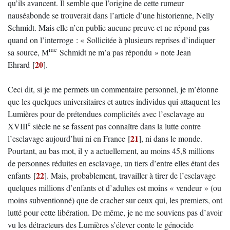
qu’ils avancent. Il semble que l’origine de cette rumeur
nauséabonde se trouverait dans l’article d’une historienne, Nelly
Schmidt. Mais elle n’en publie aucune preuve et ne répond pas
quand on l’interroge : « Sollicitée à plusieurs reprises d’indiquer
me
sa source, M
Schmidt ne m’a pas répondu » note Jean
20
Ehrard
[
]
.
Ceci dit, si je me permets un commentaire personnel, je m’étonne
que les quelques universitaires et autres individus qui attaquent les
Lumières pour de prétendues complicités avec l’esclavage au
e
XVIII
siècle ne se fassent pas connaître dans la lutte contre
21
l’esclavage aujourd’hui ni en France
[
]
, ni dans le monde.
Pourtant, au bas mot, il y a actuellement, au moins 45,8 millions
de personnes réduites en esclavage, un tiers d’entre elles étant des
22
enfants
[
]
. Mais, probablement, travailler à tirer de l’esclavage
quelques millions d’enfants et d’adultes est moins « vendeur » (ou
moins subventionné) que de cracher sur ceux qui, les premiers, ont
lutté pour cette libération. De même, je ne me souviens pas d’avoir
vu les détracteurs des Lumières s’élever conte le génocide