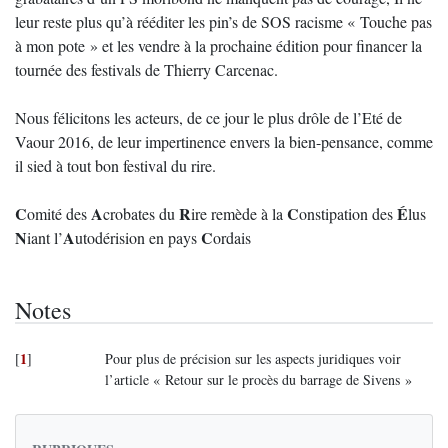
leur reste plus qu’à rééditer les pin’s de SOS racisme « Touche pas
à mon pote » et les vendre à la prochaine édition pour financer la
tournée des festivals de Thierry Carcenac.
Nous félicitons les acteurs, de ce jour le plus drôle de l’Eté de
Vaour 2016, de leur impertinence envers la bien-pensance, comme
il sied à tout bon festival du rire.
C
A
R
C
É
omité des
crobates du
ire remède à la
onstipation des
lus
N
A
C
iant l’
utodérision en pays
ordais
Notes
1
[
]
Pour plus de précision sur les aspects juridiques voir
l’article « Retour sur le procès du barrage de Sivens »