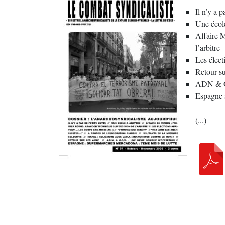
Il n’y a p
Une école
Affaire M
l’arbitre
Les élect
Retour s
ADN & O
Espagne 
(...)