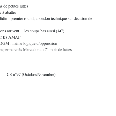
as de petites luttes
 à abattre
idin : premier round, abondon technique sur décision de
ions arrivent ... les coups bas aussi (AC)
ur les AMAP
GM : même logique d’oppression
e
supermarchés Mercadona : 7
mois de luttes
CS n°97 (Octobre/Novembre)