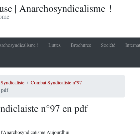
se | Anarchosyndicalisme !
nome
rchosyndicalisme !
Luttes
Brochures
Société
Interna
Syndicaliste
Combat Syndicaliste n°97
 pdf
ndiclaiste n°97 en pdf
: l’Anarchosyndicalisme Aujourdhui