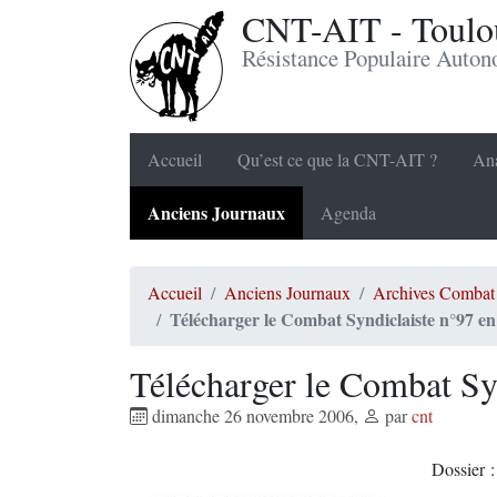
CNT-AIT - Toulou
Résistance Populaire Auto
Accueil
Qu’est ce que la CNT-AIT ?
Ana
Anciens Journaux
Agenda
Accueil
Anciens Journaux
Archives Combat 
Télécharger le Combat Syndiclaiste n°97 en
Télécharger le Combat Sy
dimanche 26 novembre 2006
,
par
cnt
Dossier 