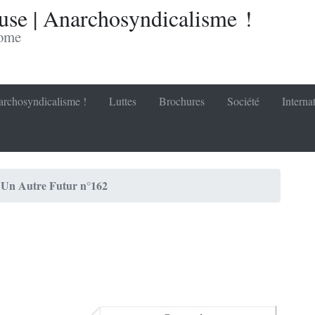
se | Anarchosyndicalisme !
nome
rchosyndicalisme !
Luttes
Brochures
Société
Interna
Un Autre Futur n°162