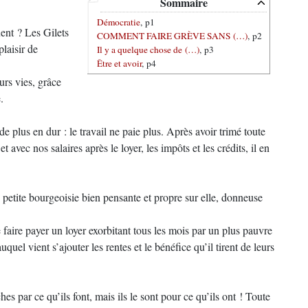
Sommaire
Démocratie
, p1
uent ? Les Gilets
COMMENT FAIRE GRÈVE SANS (…)
, p2
plaisir de
Il y a quelque chose de (…)
, p3
Être et avoir
, p4
urs vies, grâce
.
e plus en dur : le travail ne paie plus. Après avoir trimé toute
t avec nos salaires après le loyer, les impôts et les crédits, il en
e petite bourgeoisie bien pensante et propre sur elle, donneuse
 faire payer un loyer exorbitant tous les mois par un plus pauvre
uquel vient s’ajouter les rentes et le bénéfice qu’il tirent de leurs
hes par ce qu’ils font, mais ils le sont pour ce qu’ils ont ! Toute