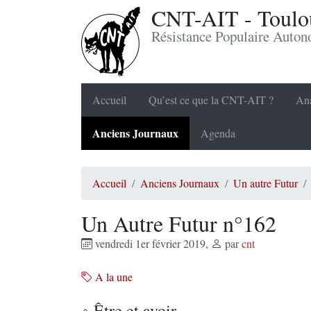
CNT-AIT - Toulou
Résistance Populaire Auto
Accueil
Qu’est ce que la CNT-AIT ?
Ana
Anciens Journaux
Agenda
Accueil
Anciens Journaux
Un autre Futur
Un Autre Futur n°162
vendredi 1er février 2019
,
par
cnt
A la une
Être et avoir