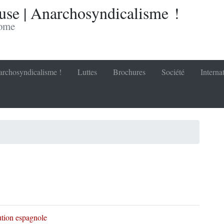
se | Anarchosyndicalisme !
nome
rchosyndicalisme !
Luttes
Brochures
Société
Interna
tion espagnole