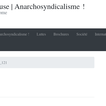
se | Anarchosyndicalisme !
nome
rchosyndicalisme !
Luttes
Brochures
Société
Interna
a_121