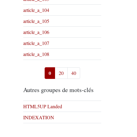
article_a_104
article_a_105
article_a_106
article_a_107
article_a_108
0
20
40
Autres groupes de mots-clés
HTML5UP Landed
INDEXATION