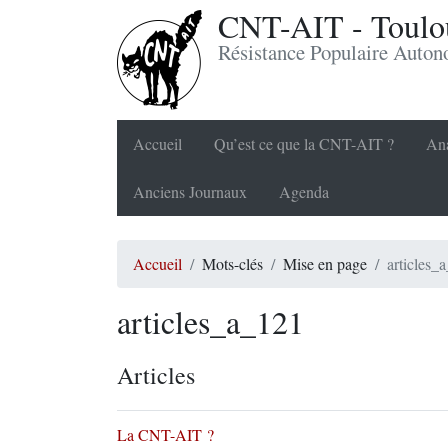
CNT-AIT - Toulou
Résistance Populaire Auto
Accueil
Qu’est ce que la CNT-AIT ?
Ana
Anciens Journaux
Agenda
Accueil
Mots-clés
Mise en page
articles_
articles_a_121
Articles
La CNT-AIT ?