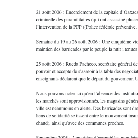
21 août 2006 : Encerclement de la capitale d’Oaxaca pa
criminelle des paramilitaires (qui ont assassiné plusi
l’intervention de la PFP ((Police fédérale préventive,
Semaine du 19 au 26 août 2006 : Une cinquième victim
maintien des barricades par le peuple la nuit ; tenue
25 août 2006 : Rueda Pacheco, secrétaire général de 
pouvoir et accepte de s’asseoir à la table des négoc
enseignants déclarent que le départ du gouverneur, Uli
Nous pouvons noter ici qu’en l’absence des institut
les marchés sont approvisionnés, les magasins général
ville est néanmoins en alerte. Des barricades sont dr
liens de solidarité se tissent entre le mouvement insur
chaud), ainsi qu’avec des communes proches.
Septembre 2006 : Apparition d’assemblées populaire