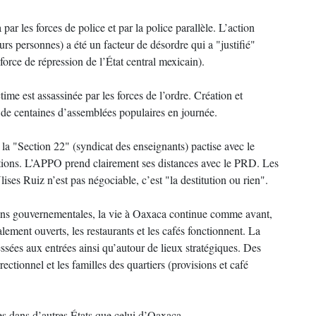
r les forces de police et par la police parallèle. L’action
eurs personnes) a été un facteur de désordre qui a "justifié"
 force de répression de l’État central mexicain).
e est assassinée par les forces de l’ordre. Création et
s de centaines d’assemblées populaires en journée.
la "Section 22" (syndicat des enseignants) pactise avec le
iations. L’APPO prend clairement ses distances avec le PRD. Les
ses Ruiz n’est pas négociable, c’est "la destitution ou rien".
ions gouvernementales, la vie à Oaxaca continue comme avant,
ement ouverts, les restaurants et les cafés fonctionnent. La
essées aux entrées ainsi qu’autour de lieux stratégiques. Des
rectionnel et les familles des quartiers (provisions et café
s dans d’autres États que celui d’Oaxaca.