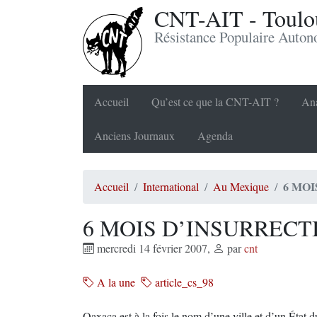
CNT-AIT - Toulou
Résistance Populaire Auto
Accueil
Qu’est ce que la CNT-AIT ?
Ana
Anciens Journaux
Agenda
6 MO
Accueil
International
Au Mexique
6 MOIS D’INSURRECT
mercredi 14 février 2007
,
par
cnt
A la une
article_cs_98
Oaxaca est à la fois le nom d’une ville et d’un État 