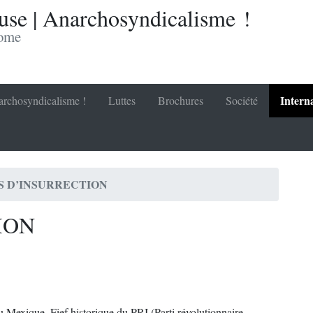
se | Anarchosyndicalisme !
nome
Intern
rchosyndicalisme !
Luttes
Brochures
Société
IS D’INSURRECTION
ION
du Mexique. Fief historique du PRI (Parti révolutionnaire