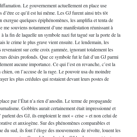
a diffamation. Le gouvernement actuellement en place use
 d’être ce qu’il est lui même. Les GJ furent ainsi très tôt
s en exergue quelques épiphénomènes, les amplifia et tenta de
J. Je me souviens notamment d’une manifestation réunissant à
à la fin de laquelle un symbole nazi fut tagué sur la porte de la
s le crime le plus grave vient ensuite. Le lendemain, les
s revenaient sur cette croix gammée, ignorant totalement les
 leurs désirs profonds. Que ce symbole fut le fait d’un GJ parmi
alement aucune importance. Ce qui l’est en revanche, c’est la
 chien, on l’accuse de la rage. Le pouvoir usa du moindre
ayer les plus crédules qui restaient devant leurs postes de
 place par l’État n’a rien d’anodin. Le terme de propagande
journalisme. Gobbles aurait certainement était impressionné et
" parlent des GJ, ils emploient le mot « crise » et non celui de
orative et anxiogène. Sur des phénomènes comparables et
du sud, ils font l’éloge des mouvements de révolte, louent les