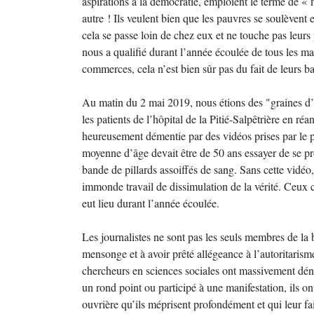
aspirations à la démocratie, emploient le terme de «
autre ! Ils veulent bien que les pauvres se soulèvent
cela se passe loin de chez eux et ne touche pas leurs 
nous a qualifié durant l’année écoulée de tous les m
commerces, cela n’est bien sûr pas du fait de leurs b
Au matin du 2 mai 2019, nous étions des "graines d’a
les patients de l’hôpital de la Pitié-Salpêtrière en 
heureusement démentie par des vidéos prises par le p
moyenne d’âge devait être de 50 ans essayer de se pr
bande de pillards assoiffés de sang. Sans cette vidéo, 
immonde travail de dissimulation de la vérité. Ceux ci
eut lieu durant l’année écoulée.
Les journalistes ne sont pas les seuls membres de la bo
mensonge et à avoir prêté allégeance à l’autoritaris
chercheurs en sciences sociales ont massivement dén
un rond point ou participé à une manifestation, ils o
ouvrière qu’ils méprisent profondément et qui leur fait