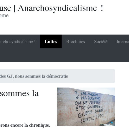
se | Anarchosyndicalisme !
nome
Luttes
rchosyndicalisme !
Brochures
Société
Interna
es GJ, nous sommes la démocratie
 sommes la
ierons encore la chronique.