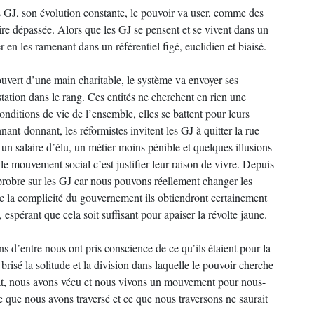
s GJ, son évolution constante, le pouvoir va user, comme des
ire dépassée. Alors que les GJ se pensent et se vivent dans un
er en les ramenant dans un référentiel figé, euclidien et biaisé.
ouvert d’une main charitable, le système va envoyer ses
estation dans le rang. Ces entités ne cherchent en rien une
onditions de vie de l’ensemble, elles se battent pour leurs
nant-donnant, les réformistes invitent les GJ à quitter la rue
s un salaire d’élu, un métier moins pénible et quelques illusions
le mouvement social c’est justifier leur raison de vivre. Depuis
pprobre sur les GJ car nous pouvons réellement changer les
vec la complicité du gouvernement ils obtiendront certainement
 espérant que cela soit suffisant pour apaiser la révolte jaune.
 d’entre nous ont pris conscience de ce qu’ils étaient pour la
brisé la solitude et la division dans laquelle le pouvoir cherche
at, nous avons vécu et nous vivons un mouvement pour nous-
que nous avons traversé et ce que nous traversons ne saurait