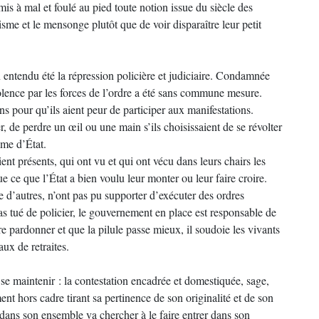
mis à mal et foulé au pied toute notion issue du siècle des
sme et le mensonge plutôt que de voir disparaître leur petit
 entendu été la répression policière et judiciaire. Condamnée
 violence par les forces de l’ordre a été sans commune mesure.
ns pour qu’ils aient peur de participer aux manifestations.
er, de perdre un œil ou une main s’ils choisissaient de se révolter
isme d’État.
aient présents, qui ont vu et qui ont vécu dans leurs chairs les
 ce que l’État a bien voulu leur monter ou leur faire croire.
e d’autres, n’ont pas pu supporter d’exécuter des ordres
as tué de policier, le gouvernement en place est responsable de
re pardonner et que la pilule passe mieux, il soudoie les vivants
ux de retraites.
 se maintenir : la contestation encadrée et domestiquée, sage,
nt hors cadre tirant sa pertinence de son originalité et de son
 dans son ensemble va chercher à le faire entrer dans son