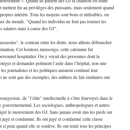
 mouvement ». Quand ils parlent des GJ la chanson est toute
 et mettent fin au privilèges des puissants, mais seulement quand
propres intérêts. Tous les moyens sont bons et utilisables, on
aux du monde. "Quand les individus ne font pas tourner les
as salaires mais à cause des GJ".
ssassins", le couteau entre les dents, nous allions débrancher
réanimation. Cet honteux mensonge, cette calomnie fut
ersonnel hospitalier. On y voyait des personnes dont la
otéger et demander poliment l’asile dans l’hôpital, non une
les journalistes et les politiques auraient continué leur
 ne sont que des exemples, des milliers de fait similaires ont
urgeoisie, de "l’élite" intellectuelle à s’être fourvoyés dans le
me gouvernemental. Les sociologues, anthropologues et autres
igré le mouvement des GJ. Sans jamais avoir mis les pieds sur
nt jugé et condamné. Ils ont jugé et condamné cette classe
 si peur quand elle se soulève. Ils ont renié tous les principes