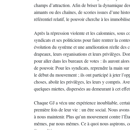
champs d’attraction. Afin de briser la dynamique de
aimants ou des chaînes, de scories issues d’une histo
référentiel relatif, le pouvoir cherche à les immobilis
Après la répression violente et les calomnies, sous c
syndicats et ses politiciens pour faire rentrer la cont
évolution du système et une amélioration réelle des c
drapeaux, leurs organisations et leurs privilèges. Don
pour aller dans les bureaux de votes : ils auront alor
de pouvoir. Pour les syndicats, reprendre la main sur 
le début du mouvement ; ils ont participé à jeter l’o
choses, abolir les privilèges, les leurs y compris. A
quelques miettes, dispersées au demeurant à cet effet,
Chaque GJ a vécu une expérience inoubliable, certains
première fois de leur vie : un être social. Nous avons 
à nous maintenir. Plus qu’un mouvement contre l’Ét
mêmes, par nous mêmes. Ce à quoi nous aspirons, ce 