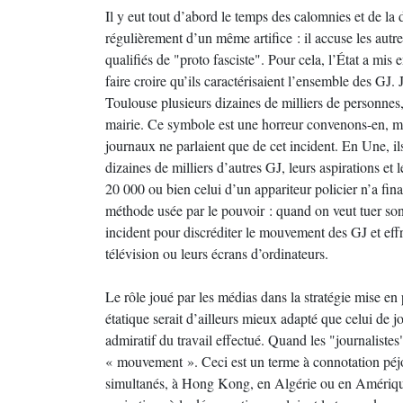
Il y eut tout d’abord le temps des calomnies et de l
régulièrement d’un même artifice : il accuse les autres
qualifiés de "proto fasciste". Pour cela, l’État a mi
faire croire qu’ils caractérisaient l’ensemble des G
Toulouse plusieurs dizaines de milliers de personnes, 
mairie. Ce symbole est une horreur convenons-en, mai
journaux ne parlaient que de cet incident. En Une, il
dizaines de milliers d’autres GJ, leurs aspirations et
20 000 ou bien celui d’un appariteur policier n’a fin
méthode usée par le pouvoir : quand on veut tuer son
incident pour discréditer le mouvement des GJ et effr
télévision ou leurs écrans d’ordinateurs.
Le rôle joué par les médias dans la stratégie mise en
étatique serait d’ailleurs mieux adapté que celui de 
admiratif du travail effectué. Quand les "journalistes
« mouvement ». Ceci est un terme à connotation péj
simultanés, à Hong Kong, en Algérie ou en Amérique 