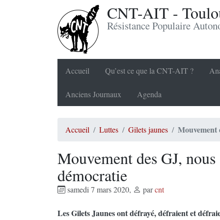
CNT-AIT - Toulou
Résistance Populaire Auto
Accueil
Qu’est ce que la CNT-AIT ?
Ana
Anciens Journaux
Agenda
Mouvement d
Accueil
Luttes
Gilets jaunes
Mouvement des GJ, nous
démocratie
samedi 7 mars 2020
,
par
cnt
Les Gilets Jaunes ont défrayé, défraient et défra