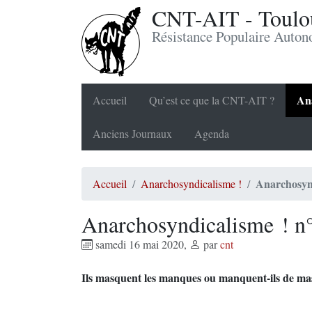
CNT-AIT - Toulou
Résistance Populaire Auto
Ana
Accueil
Qu’est ce que la CNT-AIT ?
Anciens Journaux
Agenda
Anarchosynd
Accueil
Anarchosyndicalisme !
Anarchosyndicalisme ! n
samedi 16 mai 2020
,
par
cnt
Ils masquent les manques ou manquent-ils de ma