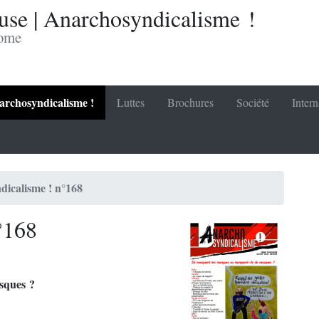
se | Anarchosyndicalisme !
nome
rchosyndicalisme !
Luttes
Brochures
Société
Intern
icalisme ! n°168
°168
sques ?