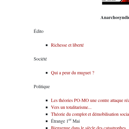
Anarchosyndic
Édito
Richesse et liberté
Société
Qui a peur du muguet ?
Politique
Les théories PO-MO une contre attaque réa
Vers un totalitarisme...
Théorie du complot et démobilisation social
er
Étrange 1
Mai
Bienvenue dans le siècle des catastrophes