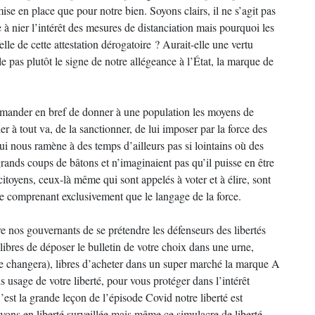
mise en place que pour notre bien. Soyons clairs, il ne s’agit pas
 à nier l’intérêt des mesures de distanciation mais pourquoi les
le de cette attestation dérogatoire ? Aurait-elle une vertu
e pas plutôt le signe de notre allégeance à l’État, la marque de
mmander en bref de donner à une population les moyens de
er à tout va, de la sanctionner, de lui imposer par la force des
qui nous ramène à des temps d’ailleurs pas si lointains où des
rands coups de bâtons et n’imaginaient pas qu’il puisse en être
itoyens, ceux-là même qui sont appelés à voter et à élire, sont
 ne comprenant exclusivement que le langage de la force.
e nos gouvernants de se prétendre les défenseurs des libertés
, libres de déposer le bulletin de votre choix dans une urne,
 ne changera), libres d’acheter dans un super marché la marque A
s usage de votre liberté, pour vous protéger dans l’intérêt
C’est la grande leçon de l’épisode Covid notre liberté est
vons en liberté surveillée mais même ce simulacre de liberté