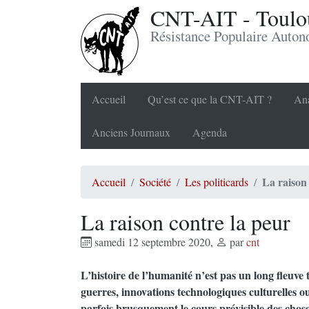
CNT-AIT - Toulou
Résistance Populaire Auto
Accueil
Qu’est ce que la CNT-AIT ?
Ana
Anciens Journaux
Agenda
La raison
Accueil
Société
Les politicards
La raison contre la peur
samedi 12 septembre 2020
,
par
cnt
L’histoire de l’humanité n’est pas un long fleuve
guerres, innovations technologiques culturelles ou
parfois brusquement le cours prévisible des chose