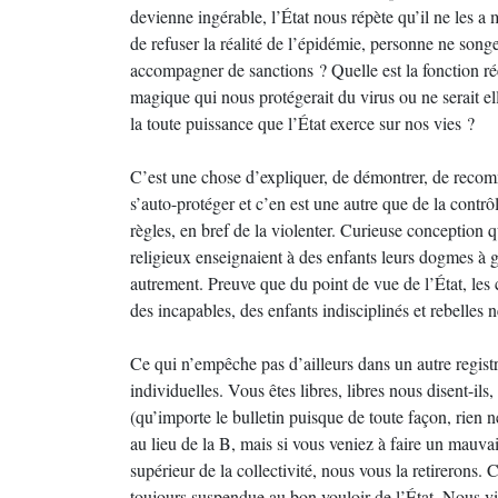
devienne ingérable, l’État nous répète qu’il ne les a 
de refuser la réalité de l’épidémie, personne ne songe
accompagner de sanctions ? Quelle est la fonction réel
magique qui nous protégerait du virus ou ne serait ell
la toute puissance que l’État exerce sur nos vies ?
C’est une chose d’expliquer, de démontrer, de reco
s’auto-protéger et c’en est une autre que de la contrôl
règles, en bref de la violenter. Curieuse conception 
religieux enseignaient à des enfants leurs dogmes à g
autrement. Preuve que du point de vue de l’État, les c
des incapables, des enfants indisciplinés et rebelles
Ce qui n’empêche pas d’ailleurs dans un autre registr
individuelles. Vous êtes libres, libres nous disent-ils
(qu’importe le bulletin puisque de toute façon, rien
au lieu de la B, mais si vous veniez à faire un mauvai
supérieur de la collectivité, nous vous la retirerons. 
toujours suspendue au bon vouloir de l’État. Nous vi