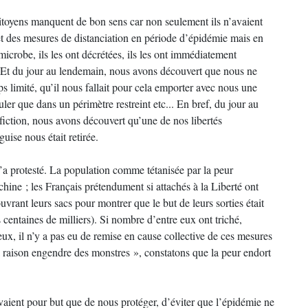
itoyens manquent de bon sens car non seulement ils n’avaient
rêt des mesures de distanciation en période d’épidémie mais en
 microbe, ils les ont décrétées, ils les ont immédiatement
. Et du jour au lendemain, nous avons découvert que nous ne
 limité, qu’il nous fallait pour cela emporter avec nous une
er que dans un périmètre restreint etc... En bref, du jour au
ction, nous avons découvert qu’une de nos libertés
guise nous était retirée.
’a protesté. La population comme tétanisée par la peur
chine ; les Français prétendument si attachés à la Liberté ont
ouvrant leurs sacs pour montrer que le but de leurs sorties était
 centaines de milliers). Si nombre d’entre eux ont triché,
ux, il n’y a pas eu de remise en cause collective de ces mesures
a raison engendre des monstres », constatons que la peur endort
aient pour but que de nous protéger, d’éviter que l’épidémie ne