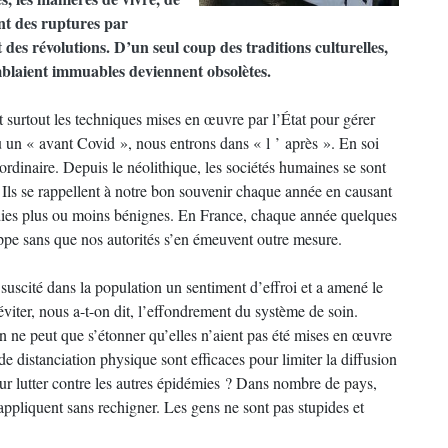
nt des ruptures par
t des révolutions. D’un seul coup des traditions culturelles,
blaient immuables deviennent obsolètes.
t surtout les techniques mises en œuvre par l’État pour gérer
eu un « avant Covid », nous entrons dans « l ’ après ». En soi
ordinaire. Depuis le néolithique, les sociétés humaines se sont
 Ils se rappellent à notre bon souvenir chaque année en causant
adies plus ou moins bénignes. En France, chaque année quelques
rippe sans que nos autorités s’en émeuvent outre mesure.
 suscité dans la population un sentiment d’effroi et a amené le
iter, nous a-t-on dit, l’effondrement du système de soin.
 ne peut que s’étonner qu’elles n’aient pas été mises en œuvre
 distanciation physique sont efficaces pour limiter la diffusion
ur lutter contre les autres épidémies ? Dans nombre de pays,
appliquent sans rechigner. Les gens ne sont pas stupides et