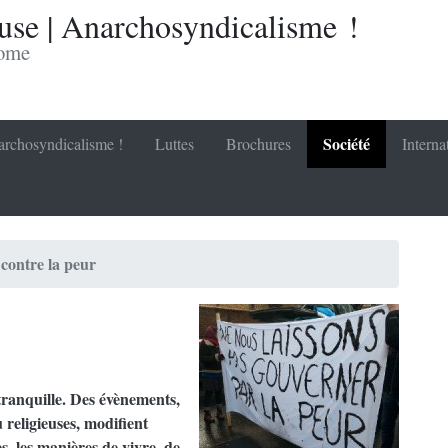
se | Anarchosyndicalisme !
nome
Société
rchosyndicalisme !
Luttes
Brochures
Interna
 contre la peur
 tranquille. Des évènements,
 religieuses, modifient
s, les manières de vivre, de