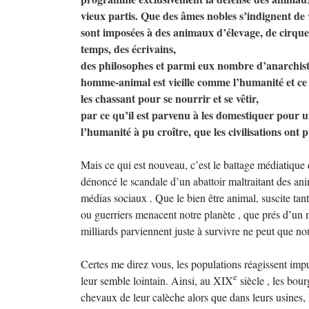
vieux partis. Que des âmes nobles s’indignent de v
sont imposées à des animaux d’élevage, de cirque
temps, des écrivains,
des philosophes et parmi eux nombre d’anarchistes
homme-animal est vieille comme l’humanité et ce
les chassant pour se nourrir et se vêtir,
par ce qu’il est parvenu à les domestiquer pour ut
l’humanité à pu croître, que les civilisations ont 
Mais ce qui est nouveau, c’est le battage médiatique q
dénoncé le scandale d’un abattoir maltraitant des an
médias sociaux . Que le bien être animal, suscite ta
ou guerriers menacent notre planète , que prés d’un 
milliards parviennent juste à survivre ne peut que n
Certes me direz vous, les populations réagissent impu
e
leur semble lointain. Ainsi, au XIX
siècle , les bour
chevaux de leur calèche alors que dans leurs usines, 