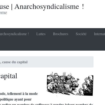
se | Anarchosyndicalisme !
nome
rchosyndicalisme !
Luttes
Brochures
Société
Interna
 cause du capital
apital
ode, tellement à la mode
 politique ayant pour
 rafler un nombre de suffrages à rendre jaloux nombre de