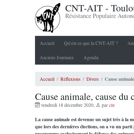
CNT-AIT - Toulou
Résistance Populaire Auto
Accueil
Qu’est ce que la CNT-AIT ?
Ana
Anciens Journaux
Agenda
Cause animale,
Accueil
Réflexions
Divers
Cause animale, cause du c
vendredi 18 décembre 2020
,
par
cnt
La cause animale est devenue un sujet très à la m
que lors des dernières élections, on a vu un parti
programme exclusivement la défense des animaux