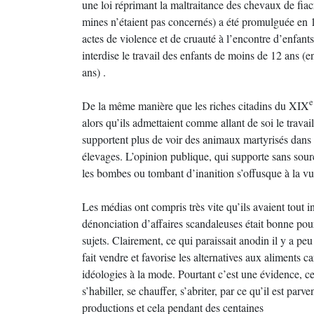
une loi réprimant la maltraitance des chevaux de fiac
mines n’étaient pas concernés) a été promulguée en 1
actes de violence et de cruauté à l’encontre d’enfants
interdise le travail des enfants de moins de 12 ans (e
ans) .
e
De la même manière que les riches citadins du XIX
alors qu’ils admettaient comme allant de soi le travai
supportent plus de voir des animaux martyrisés dans 
élevages. L’opinion publique, qui supporte sans sourc
les bombes ou tombant d’inanition s’offusque à la v
Les médias ont compris très vite qu’ils avaient tout i
dénonciation d’affaires scandaleuses était bonne pour 
sujets. Clairement, ce qui paraissait anodin il y a pe
fait vendre et favorise les alternatives aux aliments 
idéologies à la mode. Pourtant c’est une évidence, ce 
s’habiller, se chauffer, s’abriter, par ce qu’il est par
productions et cela pendant des centaines