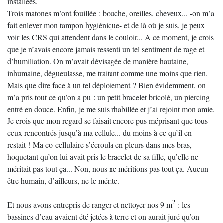
installées.
Trois matones m’ont fouillée : bouche, oreilles, cheveux... -on m’a
fait enlever mon tampon hygiénique- et de là où je suis, je peux
voir les CRS qui attendent dans le couloir... A ce moment, je crois
que je n’avais encore jamais ressenti un tel sentiment de rage et
d’humiliation. On m’avait dévisagée de manière hautaine,
inhumaine, dégueulasse, me traitant comme une moins que rien.
Mais que dire face à un tel déploiement ? Bien évidemment, on
m’a pris tout ce qu’on a pu : un petit bracelet bricolé, un piercing
entré en douce. Enfin, je me suis rhabillée et j’ai rejoint mon amie.
Je crois que mon regard se faisait encore pus méprisant que tous
ceux rencontrés jusqu’à ma cellule... du moins à ce qu’il en
restait ! Ma co-cellulaire s’écroula en pleurs dans mes bras,
hoquetant qu’on lui avait pris le bracelet de sa fille, qu’elle ne
méritait pas tout ça... Non, nous ne méritions pas tout ça. Aucun
être humain, d’ailleurs, ne le mérite.
2
Et nous avons entrepris de ranger et nettoyer nos 9 m
: les
bassines d’eau avaient été jetées à terre et on aurait juré qu’on