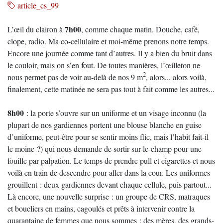
article_cs_99
7h00
L’œil du clairon à
, comme chaque matin. Douche, café,
clope, radio. Ma co-cellulaire et moi-même prenons notre temps.
Encore une journée comme tant d’autres. Il y a bien du bruit dans
le couloir, mais on s’en fout. De toutes manières, l’œilleton ne
2
nous permet pas de voir au-delà de nos 9 m
, alors... alors voilà,
finalement, cette matinée ne sera pas tout à fait comme les autres...
8h00
: la porte s’ouvre sur un uniforme et un visage inconnu (la
plupart de nos gardiennes portent une blouse blanche en guise
d’uniforme, peut-être pour se sentir moins flic, mais l’habit fait-il
le moine ?) qui nous demande de sortir sur-le-champ pour une
fouille par palpation. Le temps de prendre pull et cigarettes et nous
voilà en train de descendre pour aller dans la cour. Les uniformes
grouillent : deux gardiennes devant chaque cellule, puis partout...
Là encore, une nouvelle surprise : un groupe de CRS, matraques
et boucliers en mains, cagoulés et prêts à intervenir contre la
quarantaine de femmes que nous sommes : des mères, des grands-