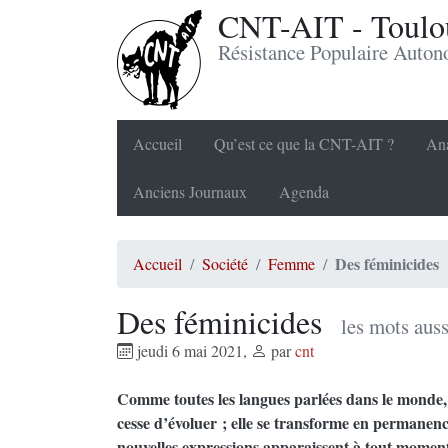
CNT-AIT - Toulou
Résistance Populaire Auto
Accueil
Qu’est ce que la CNT-AIT ?
Ana
Anciens Journaux
Agenda
Des féminicides
Accueil
Société
Femme
Des féminicides
les mots auss
jeudi 6 mai 2021
,
par
cnt
Comme toutes les langues parlées dans le monde, 
cesse d’évoluer ; elle se transforme en permanen
nouvelles expressions apparaissent à tout moment