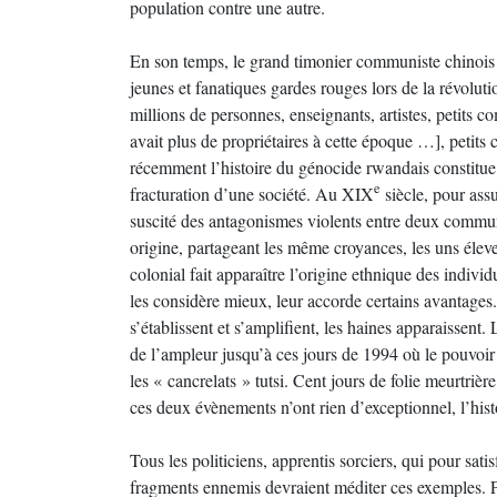
population contre une autre.
En son temps, le grand timonier communiste chinois M
jeunes et fanatiques gardes rouges lors de la révolut
millions de personnes, enseignants, artistes, petits 
avait plus de propriétaires à cette époque …], petits 
récemment l’histoire du génocide rwandais constitue
e
fracturation d’une société. Au XIX
siècle, pour ass
suscité des antagonismes violents entre deux commun
origine, partageant les même croyances, les uns éleveu
colonial fait apparaître l’origine ethnique des individ
les considère mieux, leur accorde certains avantages
s’établissent et s’amplifient, les haines apparaissent
de l’ampleur jusqu’à ces jours de 1994 où le pouvoi
les « cancrelats » tutsi. Cent jours de folie meurtriè
ces deux évènements n’ont rien d’exceptionnel, l’his
Tous les politiciens, apprentis sorciers, qui pour sati
fragments ennemis devraient méditer ces exemples. Pou