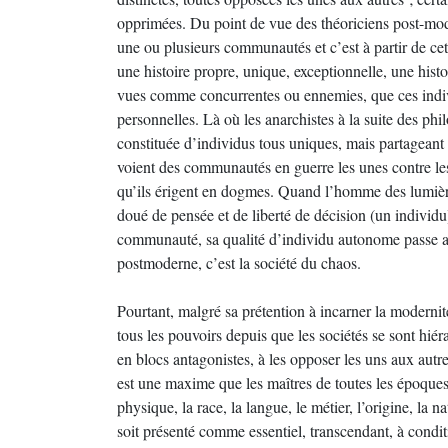
opprimées. Du point de vue des théoriciens post-mod
une ou plusieurs communautés et c’est à partir de c
une histoire propre, unique, exceptionnelle, une hist
vues comme concurrentes ou ennemies, que ces individ
personnelles. Là où les anarchistes à la suite des ph
constituée d’individus tous uniques, mais partageant
voient des communautés en guerre les unes contre l
qu’ils érigent en dogmes. Quand l’homme des lumièr
doué de pensée et de liberté de décision (un individ
communauté, sa qualité d’individu autonome passe ap
postmoderne, c’est la société du chaos.
Pourtant, malgré sa prétention à incarner la modernit
tous les pouvoirs depuis que les sociétés se sont hiéra
en blocs antagonistes, à les opposer les uns aux autr
est une maxime que les maîtres de toutes les époques
physique, la race, la langue, le métier, l’origine, la n
soit présenté comme essentiel, transcendant, à conditi