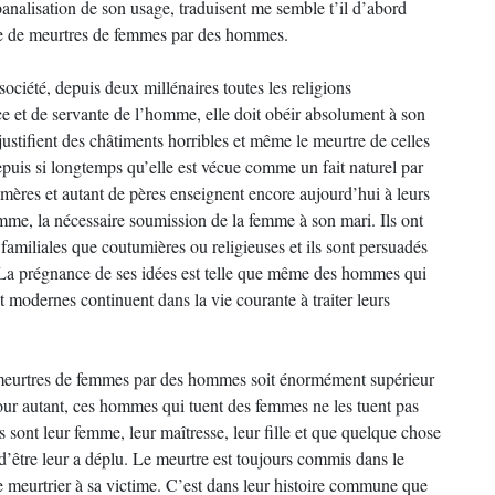
 banalisation de son usage, traduisent me semble t’il d’abord
bre de meurtres de femmes par des hommes.
ociété, depuis deux millénaires toutes les religions
ce et de servante de l’homme, elle doit obéir absolument à son
 justifient des châtiments horribles et même le meurtre de celles
 depuis si longtemps qu’elle est vécue comme un fait naturel par
mères et autant de pères enseignent encore aujourd’hui à leurs
emme, la nécessaire soumission de la femme à son mari. Ils ont
 familiales que coutumières ou religieuses et ils sont persuadés
é. La prégnance de ses idées est telle que même des hommes qui
nt modernes continuent dans la vie courante à traiter leurs
e meurtres de femmes par des hommes soit énormément supérieur
r autant, ces hommes qui tuent des femmes ne les tuent pas
es sont leur femme, leur maîtresse, leur fille et que quelque chose
d’être leur a déplu. Le meurtre est toujours commis dans le
e le meurtrier à sa victime. C’est dans leur histoire commune que