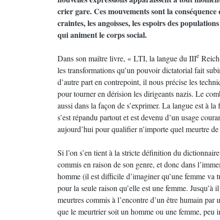
crier gare. Ces mouvements sont la conséquence des 
craintes, les angoisses, les espoirs des population
qui animent le corps social.
e
Dans son maître livre, « LTI, la langue du III
Reich 
les transformations qu’un pouvoir dictatorial fait su
d’autre part en contrepoint, il nous précise les techn
pour tourner en dérision les dirigeants nazis. Le com
aussi dans la façon de s’exprimer. La langue est à la f
s’est répandu partout et est devenu d’un usage coura
aujourd’hui pour qualifier n’importe quel meurtre d
Si l’on s’en tient à la stricte définition du diction
commis en raison de son genre, et donc dans l’immen
homme (il est difficile d’imaginer qu’une femme va t
pour la seule raison qu’elle est une femme. Jusqu’à il
meurtres commis à l’encontre d’un être humain par 
que le meurtrier soit un homme ou une femme, peu im