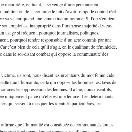
olie meurtrière, en tuant, il se venge d’une personne en
 la tradition ou de la coutume le fait d’avoir rompu le contrat réel
serve sa valeur quand une femme tue un homme. Si l’on s’en tient
que son emploi est inapproprié dans l’immense majorité des cas.
n usage si fréquent, pourquoi journalistes, politiques,
alement, pourquoi rendre responsable d’un acte commis par une
r c’est bien de cela qu’il s’agit, en le qualifiant de féminicide,
tie dans le soi-disant combat qui oppose la communauté des
victime, ils sont, nous disent les inventeurs du mot féminicide,
 vieille que l’humanité, celle qui oppose les hommes, esclaves de
 hommes les oppresseurs des femmes. Il a tué, nous disent-ils,
tuée uniquement parce qu’elle est une femme. Les déterminants
s qui servent à masquer les identités particulières, les
 affirme que l’humanité est constituée de communautés toutes
taines sont fondamentalement oppressives, d’autres sont