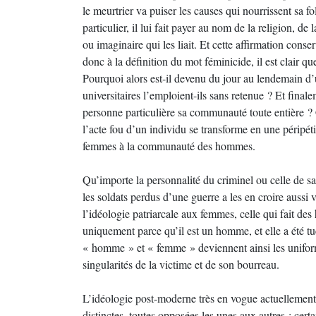
le meurtrier va puiser les causes qui nourrissent sa f
particulier, il lui fait payer au nom de la religion, de
ou imaginaire qui les liait. Et cette affirmation con
donc à la définition du mot féminicide, il est clair 
Pourquoi alors est-il devenu du jour au lendemain d’u
universitaires l’emploient-ils sans retenue ? Et fin
personne particulière sa communauté toute entière ? Ca
l’acte fou d’un individu se transforme en une péripé
femmes à la communauté des hommes.
Qu’importe la personnalité du criminel ou celle de sa 
les soldats perdus d’une guerre a les en croire aussi
l’idéologie patriarcale aux femmes, celle qui fait des
uniquement parce qu’il est un homme, et elle a été 
« homme » et « femme » deviennent ainsi les uniforme
singularités de la victime et de son bourreau.
L’idéologie post-moderne très en vogue actuellement
distinctes, toutes opposées les unes aux autres ; cer