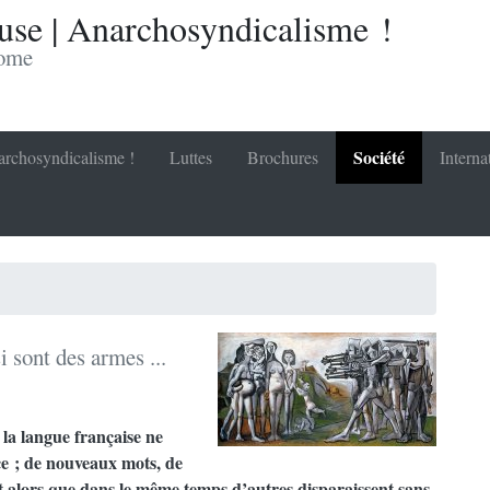
se | Anarchosyndicalisme !
nome
Société
rchosyndicalisme !
Luttes
Brochures
Interna
i sont des armes ...
la langue française ne
ce ; de nouveaux mots, de
 alors que dans le même temps d’autres disparaissent sans