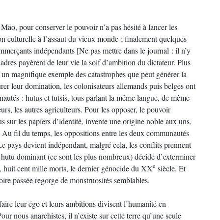
ao, pour conserver le pouvoir n’a pas hésité à lancer les
ion culturelle à l’assaut du vieux monde ; finalement quelques
commerçants indépendants [Ne pas mettre dans le journal : il n’y
cadres payèrent de leur vie la soif d’ambition du dictateur. Plus
 un magnifique exemple des catastrophes que peut générer la
urer leur domination, les colonisateurs allemands puis belges ont
autés : hutus et tutsis, tous parlant la même langue, de même
rs, les autres agriculteurs. Pour les opposer, le pouvoir
us sur les papiers d’identité, invente une origine noble aux uns,
. Au fil du temps, les oppositions entre les deux communautés
. Le pays devient indépendant, malgré cela, les conflits prennent
r hutu dominant (ce sont les plus nombreux) décide d’exterminer
e
re, huit cent mille morts, le dernier génocide du XX
siècle. Et
toire passée regorge de monstruosités semblables.
sfaire leur égo et leurs ambitions divisent l’humanité en
r nous anarchistes, il n’existe sur cette terre qu’une seule