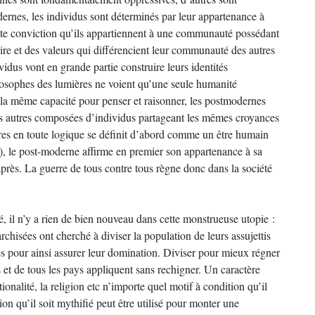
ernes, les individus sont déterminés par leur appartenance à
ette conviction qu’ils appartiennent à une communauté possédant
oire et des valeurs qui différencient leur communauté des autres
us vont en grande partie construire leurs identités
ilosophes des lumières ne voient qu’une seule humanité
 la même capacité pour penser et raisonner, les postmodernes
es autres composées d’individus partageant les mêmes croyances
es en toute logique se définit d’abord comme un être humain
u), le post-moderne affirme en premier son appartenance à sa
rès. La guerre de tous contre tous règne donc dans la société
é, il n’y a rien de bien nouveau dans cette monstrueuse utopie :
rchisées ont cherché à diviser la population de leurs assujettis
es pour ainsi assurer leur domination. Diviser pour mieux régner
 et de tous les pays appliquent sans rechigner. Un caractère
ationalité, la religion etc n’importe quel motif à condition qu’il
on qu’il soit mythifié peut être utilisé pour monter une