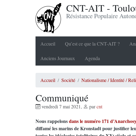
CNT-AIT - Toulou
Résistance Populaire Auto
Accueil
Qu’est ce que la CNT-AIT ?
Ana
Anciens Journaux
Agenda
Accueil
Société
Nationalisme / Identité / Rel
Communiqué
vendredi 7 mai 2021
,
par
cnt
Nous rappelons
dans le numéro 171 d’Anarchosy
diffamé les marins de Kronstadt pour justifier le
toutes les idéologies totalitaires du XXᵉ siècle et