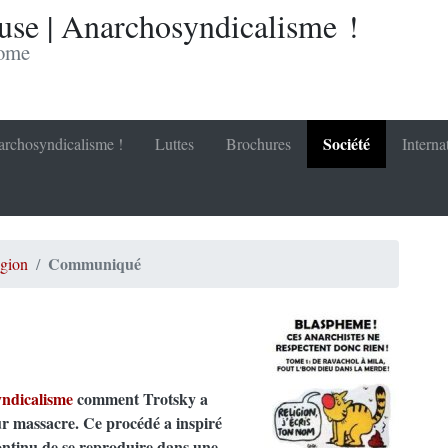
se | Anarchosyndicalisme !
nome
Société
rchosyndicalisme !
Luttes
Brochures
Interna
Communiqué
igion
ndicalisme
comment Trotsky a
ur massacre. Ce procédé a inspiré
 continu de se reproduire dans une