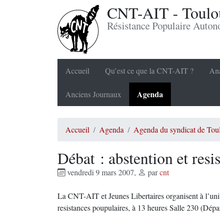
CNT-AIT - Toulou
Résistance Populaire Auto
Accueil
Qu’est ce que la CNT-AIT ?
Ana
Agenda
Anciens Journaux
Accueil
Agenda
Agenda du syndicat de Tou
Débat : abstention et resi
vendredi 9 mars 2007
,
par
cnt
La CNT-AIT et Jeunes Libertaires organisent à l’univ
resistances poupulaires, à 13 heures Salle 230 (Dépa