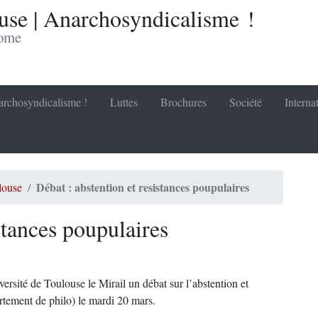
se | Anarchosyndicalisme !
nome
rchosyndicalisme !
Luttes
Brochures
Société
Interna
Débat : abstention et resistances poupulaires
louse
stances poupulaires
ersité de Toulouse le Mirail un débat sur l’abstention et
rtement de philo) le mardi 20 mars.