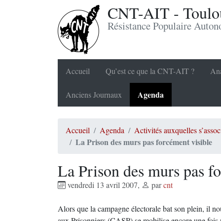
CNT-AIT - Toulou
Résistance Populaire Auto
Accueil
Qu’est ce que la CNT-AIT ?
Ana
Agenda
Anciens Journaux
Accueil
Agenda
Activités auxquelles s’ass
La Prison des murs pas forcément visible
La Prison des murs pas fo
vendredi 13 avril 2007
,
par
cnt
Alors que la campagne électorale bat son plein, il no
aux Prisonniers (CASP) se mobilise encore une fois p