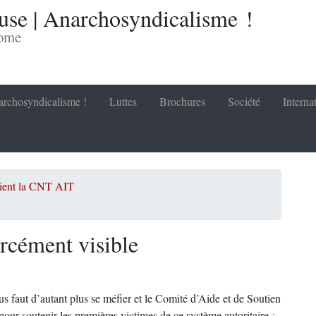
se | Anarchosyndicalisme !
nome
rchosyndicalisme !
Luttes
Brochures
Société
Interna
ocient la CNT AIT
rcément visible
us faut d’autant plus se méfier et le Comité d’Aide et de Soutien
our soutenir les premières victimes de ce système autoritaire :