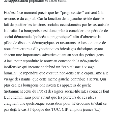
désapprobation populaire se fasse sentir.
Et c’est à ce moment précis que les "progressistes" arrivent à la
rescousse du capital. Car la fonction de la gauche réside dans le
fait de pacifier les tensions sociales occasionnées par les assauts de
la droite. La bourgeoisie est donc prête à concéder une période de
social-démocratie "policée et pragmatique" afin d’abreuver la
plèbe de discours démagogiques et rassurants. Alors, on tente de
nous faire croire à d’hypothétiques bricolages théoriques ayant
chacun une importance salvatrice quant au sort des petites gens.
Ainsi, pour reproduire le nouveau concept de la néo-gauche
inoffensive qui incarne et défend un "capitalisme à visage
humain", je répondrai que c’est un non-sens car le capitalisme a le
visage des nantis, que cette même gauche contribue à servir. Qui
plus est, les bourgeois ont investi les appareils de gôche
(notamment celui du PS) et des lignes social-libérales coriaces font
leur chemin, sans pour autant que les porteurs de ces idées
craignent une quelconque accusation pour hétérodoxie (n’était-ce
pas déjà le cas à l’époque des TUC, CIP, emplois jeunes ?...).