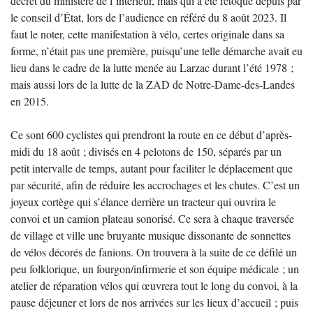
décret du ministère de l’intérieur, mais qui a été retoqué depuis par
le conseil d’État, lors de l’audience en référé du 8 août 2023. Il
faut le noter, cette manifestation à vélo, certes originale dans sa
forme, n’était pas une première, puisqu’une telle démarche avait eu
lieu dans le cadre de la lutte menée au Larzac durant l’été 1978 ;
mais aussi lors de la lutte de la ZAD de Notre-Dame-des-Landes
en 2015.
Ce sont 600 cyclistes qui prendront la route en ce début d’après-
midi du 18 août ; divisés en 4 pelotons de 150, séparés par un
petit intervalle de temps, autant pour faciliter le déplacement que
par sécurité, afin de réduire les accrochages et les chutes. C’est un
joyeux cortège qui s’élance derrière un tracteur qui ouvrira le
convoi et un camion plateau sonorisé. Ce sera à chaque traversée
de village et ville une bruyante musique dissonante de sonnettes
de vélos décorés de fanions. On trouvera à la suite de ce défilé un
peu folklorique, un fourgon/infirmerie et son équipe médicale ; un
atelier de réparation vélos qui œuvrera tout le long du convoi, à la
pause déjeuner et lors de nos arrivées sur les lieux d’accueil ; puis