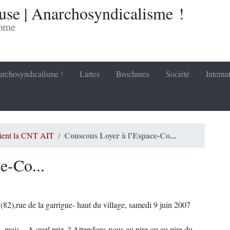
se | Anarchosyndicalisme !
nome
rchosyndicalisme !
Luttes
Brochures
Société
Interna
Couscous Loyer à l’Espace-Co...
ocient la CNT AIT
e-Co...
),rue de la garrigue- haut du village, samedi 9 juin 2007
h, mais... A quel prix ? Attendons nous au pire ou au pire du