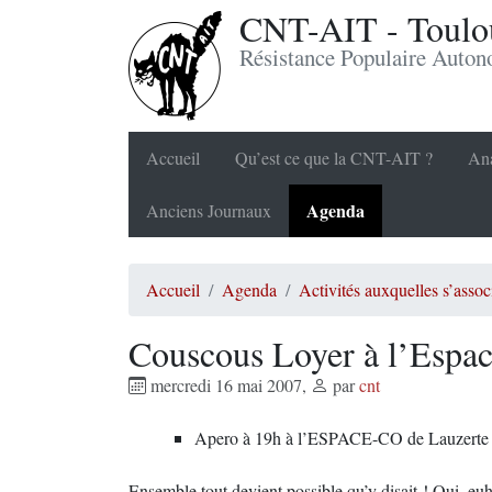
CNT-AIT - Toulou
Résistance Populaire Auto
Accueil
Qu’est ce que la CNT-AIT ?
Ana
Agenda
Anciens Journaux
Accueil
Agenda
Activités auxquelles s’ass
Couscous Loyer à l’Espac
mercredi 16 mai 2007
,
par
cnt
Apero à 19h à l’ESPACE-CO de Lauzerte (82
Ensemble tout devient possible qu’y disait ! Oui, eu