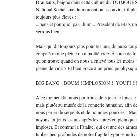
D’ailleurs, baigné dans cette culture du TOUJOURS 
National Socialisme du moment,ou assouvira-t-il plus
toujours plus élevés :
...tiens et pourquoi pas...hum... Président de États-u
verrons bien...
Mais qui dit toujours plus pour les uns, dit aussi tou
coupe à moitié pleine ou à moitié vide. À force de to
qu’on trouve quand on nous a enlevé tous les moins 
pleine de vide ? Et bien grâce à un principe physique
BIG BANG ! BOUM ! IMPLOSION !! YOUPI !!!
A ce moment là, nous pourrons alors jeter le funeste c
mais plutôt au musée de la connerie humaine, afin de 
nous parler de serpents et de pommes pourries ! Ma
noyons toujours les uns après les autres en plein quar
imploser. Et comme la Fatalité, qui est une des armes 
limbes peu profondes de notre fragile hypnose individu