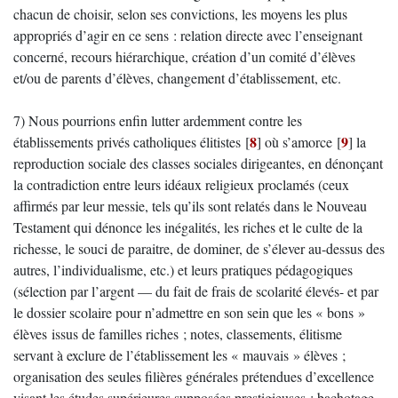
chacun de choisir, selon ses convictions, les moyens les plus
appropriés d’agir en ce sens : relation directe avec l’enseignant
concerné, recours hiérarchique, création d’un comité d’élèves
et/ou de parents d’élèves, changement d’établissement, etc.
7) Nous pourrions enfin lutter ardemment contre les
8
9
établissements privés catholiques élitistes
[
]
où s’amorce
[
]
la
reproduction sociale des classes sociales dirigeantes, en dénonçant
la contradiction entre leurs idéaux religieux proclamés (ceux
affirmés par leur messie, tels qu’ils sont relatés dans le Nouveau
Testament qui dénonce les inégalités, les riches et le culte de la
richesse, le souci de paraitre, de dominer, de s’élever au-dessus des
autres, l’individualisme, etc.) et leurs pratiques pédagogiques
(sélection par l’argent — du fait de frais de scolarité élevés- et par
le dossier scolaire pour n’admettre en son sein que les « bons »
élèves issus de familles riches ; notes, classements, élitisme
servant à exclure de l’établissement les « mauvais » élèves ;
organisation des seules filières générales prétendues d’excellence
visant les études supérieures supposées prestigieuses ; bachotage,