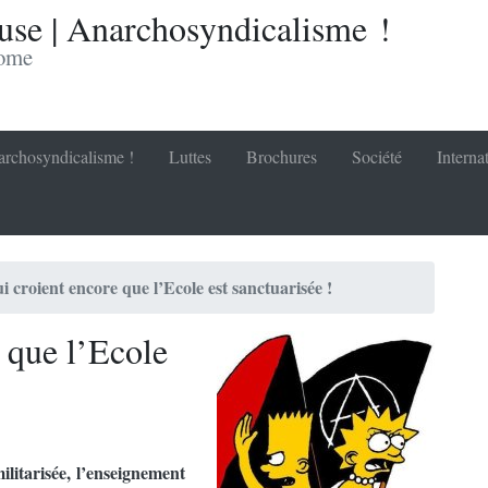
se | Anarchosyndicalisme !
nome
rchosyndicalisme !
Luttes
Brochures
Société
Interna
i croient encore que l’Ecole est sanctuarisée !
 que l’Ecole
 militarisée, l’enseignement