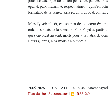
joue. Le catalogue de la bien-pensance, par ces mots –
égalité, paix, fraternité, respect, aimer – qui s’enraci
formatage de la pensée sans recul, brut de décoffrage
Mais j’y vois plutôt, en espérant de tout cœur évite
enfants-soldats de la « section Pink Floyd », partis t
qui s’envolent au vent, morts pour « la Patrie de dem
Leurs guerres, Nos morts ! No more !
2005-2026 — CNT-AIT - Toulouse | Anarchosyndi
Plan du site
|
Se connecter
|
RSS 2.0