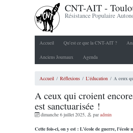
CNT-AIT - Toulou
Résistance Populaire Auto
Accueil
Qu’est ce que la CNT-AIT ?
Ana
Anciens Journaux
Agenda
A ceux qu
Accueil
Réflexions
L’éducation
A ceux qui croient encore
est sanctuarisée !
dimanche 6 juillet 2025
,
par
admin
Cette fois-ci, on y est : L’école de guerre, l’école