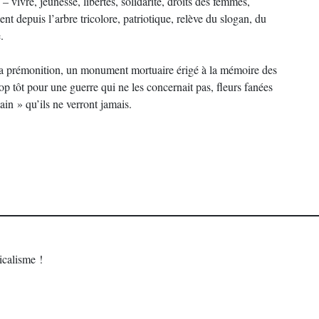
 vivre, jeunesse, libertés, solidarité, droits des femmes,
nent depuis l’arbre tricolore, patriotique, relève du slogan, du
.
r la prémonition, un monument mortuaire érigé à la mémoire des
rop tôt pour une guerre qui ne les concernait pas, fleurs fanées
ain » qu’ils ne verront jamais.
calisme !