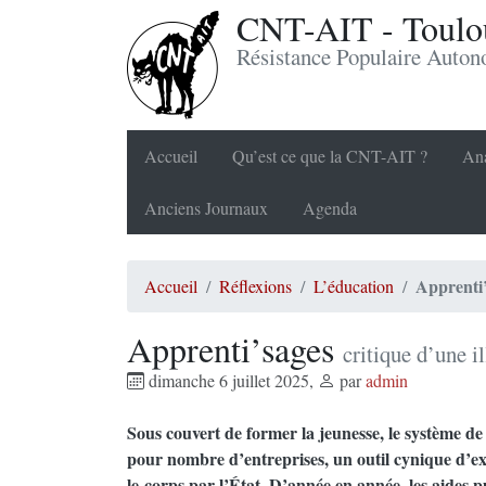
CNT-AIT - Toulou
Résistance Populaire Auto
Accueil
Qu’est ce que la CNT-AIT ?
Ana
Anciens Journaux
Agenda
Apprenti
Accueil
Réflexions
L’éducation
Apprenti’sages
critique d’une i
dimanche 6 juillet 2025
,
par
admin
Sous couvert de former la jeunesse, le système de
pour nombre d’entreprises, un outil cynique d’ex
le-corps par l’État. D’année en année, les aides 