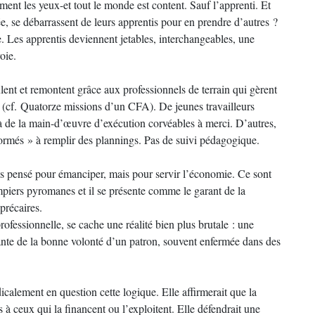
rment les yeux-et tout le monde est content. Sauf l’apprenti. Et
e, se débarrassent de leurs apprentis pour en prendre d’autres ?
ée. Les apprentis deviennent jetables, interchangeables, une
roie.
ulent et remontent grâce aux professionnels de terrain qui gèrent
(cf. Quatorze missions d’un CFA). De jeunes travailleurs
à de la main-d’œuvre d’exécution corvéables à merci. D’autres,
 « formés » à remplir des plannings. Pas de suivi pédagogique.
as pensé pour émanciper, mais pour servir l’économie. Ce sont
ompiers pyromanes et il se présente comme le garant de la
 précaires.
professionnelle, se cache une réalité bien plus brutale : une
ante de la bonne volonté d’un patron, souvent enfermée dans des
.
icalement en question cette logique. Elle affirmerait que la
s à ceux qui la financent ou l’exploitent. Elle défendrait une