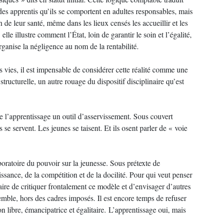
des apprentis qu’ils se comportent en adultes responsables, mais
on de leur santé, même dans les lieux censés les accueillir et les
elle illustre comment l’État, loin de garantir le soin et l’égalité,
 organise la négligence au nom de la rentabilité.
s vies, il est impensable de considérer cette réalité comme une
tructurelle, un autre rouage du dispositif disciplinaire qu’est
de l’apprentissage un outil d’asservissement. Sous couvert
s se servent. Les jeunes se taisent. Et ils osent parler de « voie
aboratoire du pouvoir sur la jeunesse. Sous prétexte de
issance, de la compétition et de la docilité. Pour qui veut penser
aire de critiquer frontalement ce modèle et d’envisager d’autres
emble, hors des cadres imposés. Il est encore temps de refuser
on libre, émancipatrice et égalitaire. L’apprentissage oui, mais