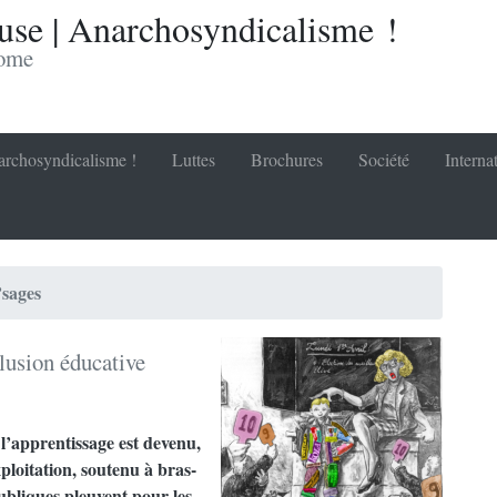
se | Anarchosyndicalisme !
nome
rchosyndicalisme !
Luttes
Brochures
Société
Interna
’sages
llusion éducative
 l’apprentissage est devenu,
ploitation, soutenu à bras-
publiques pleuvent pour les