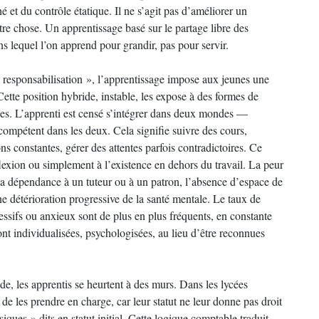
 et du contrôle étatique. Il ne s’agit pas d’améliorer un
tre chose. Un apprentissage basé sur le partage libre des
s lequel l’on apprend pour grandir, pas pour servir.
a responsabilisation », l’apprentissage impose aux jeunes une
. Cette position hybride, instable, les expose à des formes de
es. L’apprenti est censé s’intégrer dans deux mondes —
compétent dans les deux. Cela signifie suivre des cours,
ons constantes, gérer des attentes parfois contradictoires. Ce
flexion ou simplement à l’existence en dehors du travail. La peur
, la dépendance à un tuteur ou à un patron, l’absence d’espace de
une détérioration progressive de la santé mentale. Le taux de
essifs ou anxieux sont de plus en plus fréquents, en constante
t individualisées, psychologisées, au lieu d’être reconnues
de, les apprentis se heurtent à des murs. Dans les lycées
de les prendre en charge, car leur statut ne leur donne pas droit
ques » dits en statut initial. Cette logique comptable traduit