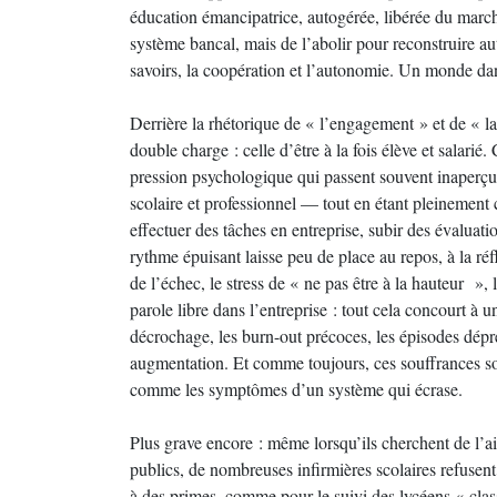
éducation émancipatrice, autogérée, libérée du marché
système bancal, mais de l’abolir pour reconstruire au
savoirs, la coopération et l’autonomie. Un monde dan
Derrière la rhétorique de « l’engagement » et de « l
double charge : celle d’être à la fois élève et salarié
pression psychologique qui passent souvent inaperçu
scolaire et professionnel — tout en étant pleinement 
effectuer des tâches en entreprise, subir des évaluati
rythme épuisant laisse peu de place au repos, à la ré
de l’échec, le stress de « ne pas être à la hauteur »
parole libre dans l’entreprise : tout cela concourt à 
décrochage, les burn-out précoces, les épisodes dépr
augmentation. Et comme toujours, ces souffrances son
comme les symptômes d’un système qui écrase.
Plus grave encore : même lorsqu’ils cherchent de l’ai
publics, de nombreuses infirmières scolaires refusent 
à des primes, comme pour le suivi des lycéens « classi