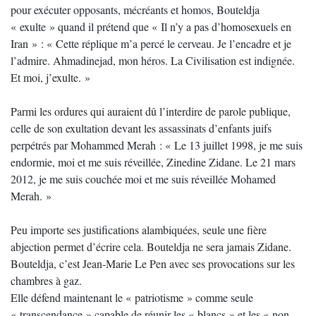
pour exécuter opposants, mécréants et homos, Bouteldja
« exulte » quand il prétend que « Il n’y a pas d’homosexuels en
Iran » : « Cette réplique m’a percé le cerveau. Je l’encadre et je
l’admire. Ahmadinejad, mon héros. La Civilisation est indignée.
Et moi, j’exulte. »
Parmi les ordures qui auraient dû l’interdire de parole publique,
celle de son exultation devant les assassinats d’enfants juifs
perpétrés par Mohammed Merah : « Le 13 juillet 1998, je me suis
endormie, moi et me suis réveillée, Zinedine Zidane. Le 21 mars
2012, je me suis couchée moi et me suis réveillée Mohamed
Merah. »
Peu importe ses justifications alambiquées, seule une fière
abjection permet d’écrire cela. Bouteldja ne sera jamais Zidane.
Bouteldja, c’est Jean-Marie Le Pen avec ses provocations sur les
chambres à gaz.
Elle défend maintenant le « patriotisme » comme seule
« transcendance » capable de réunir les « blancs » et les « non