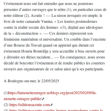
l’événement nous ont fait entendre que nous ne pourrions
présenter d’autres ouvrages que le nôtre (1), en particulier ceux de
notre éditeur (2), Acratie ! ---- La raison invoquée est simple, le
livre de notre camarade Vanina, « Les leurres postmodernes
contre la réalité sociale des femmes »(3), déplait aux idéologues
de la « déconstruction ». ---- Ces derniers réprouvent son
féminisme matérialiste et universaliste. Un comble dans l’enceinte
d’une Bourse du Travail quand on apprend que durant cet
événement Houria Bouteldja y sera accueillie à bras ouverts pour
y dérouler ses thèses racialiste... ---- En conséquence, nous avons
décidé de boycotter l’événement et de rendre publics les courriers
envoyés aux organisateurs de ce salon ainsi qu’à ses participants.
A Boulogne-sur-mer, le 22/05/2025
(1)
https://lamouetteenragee.noblogs.org/post/2025/02/09/la-
mouette-enragee-publie/
(2)
https://editionsacratie.com
(3)
https://editionsacratie.com/les-leurres-postmoderne-contre-la-