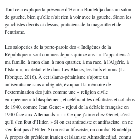
Tout cela explique la présence d’Houria Bouteldja dans un salon
de gauche, bien qu’elle n’ait rien à voir avec la gauche. Sinon les
gauchistes décrits ci-dessus, praticiens de la magouille et de
l’entrisme.
Les saloperies de la porte-parole des « Indigènes de la
République » sont connues depuis quinze ans : « J’appartiens à
ma famille, à mon clan, à mon quartier, à ma race, à l’Algérie, à
l’Islam », martelait-elle dans Les Blancs, les Juifs et nous (La
Fabrique, 2016). À cet islamo-pétainisme s’ajoute un
antisémitisme sans ambiguïté, évoquant la mémoire de
l’extermination des juifs comme une « religion civile
européenne » à blasphémer ; et célébrant les défaitistes et collabos
de 1940, comme Jean Genet « réjoui de la débâcle française en
1940 face aux Allemands » : « Ce que j’aime chez Genet, c’est
qu’il s’en fout d’Hitler. » Si on est antiraciste et antifasciste, on ne
s’en fout pas d’Hitler. Si on est antifasciste, on combat Bouteldja.
À propos du président iranien et islamiste Ahmadinedjad, connu