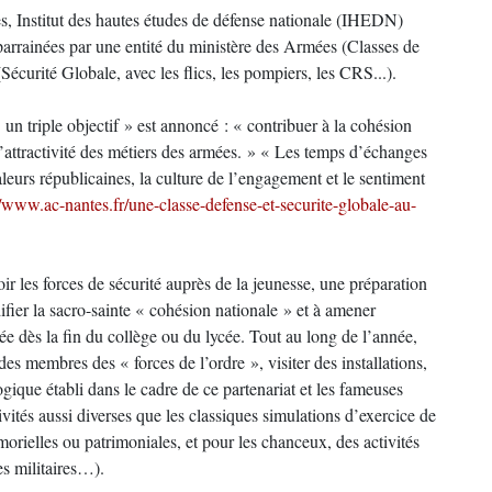
 Institut des hautes études de défense nationale (IHEDN)
 parrainées par une entité du ministère des Armées (Classes de
(Sécurité Globale, avec les flics, les pompiers, les CRS...).
un triple objectif » est annoncé : « contribuer à la cohésion
 l’attractivité des métiers des armées. » « Les temps d’échanges
valeurs républicaines, la culture de l’engagement et le sentiment
//www.ac-nantes.fr/une-classe-defense-et-securite-globale-au-
oir les forces de sécurité auprès de la jeunesse, une préparation
ifier la sacro-sainte « cohésion nationale » et à amener
ée dès la fin du collège ou du lycée. Tout au long de l’année,
des membres des « forces de l’ordre », visiter des installations,
ogique établi dans le cadre de ce partenariat et les fameuses
ivités aussi diverses que les classiques simulations d’exercice de
morielles ou patrimoniales, et pour les chanceux, des activités
es militaires…).