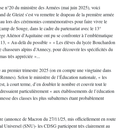
nse n°20 du ministère des Armées (mai juin 2025), voici
nd de Gleizé s’est vu remettre le drapeau de la première armée
apeau lors des cérémonies commémoratives pour faire vivre le
 camp de Souge, dans le cadre du partenariat avec le 13°
lège Aliénor d’Aquitaine ont pu se confronter à l’emblématique
u 13, « Au-delà du possible » » Les élèves du lycée Bouchardon
de chasseurs alpins d’Annecy, pour découvrir les spécificités du
mas très appréciée »...
ce au premier trimestre 2025 (on en compte une vingtaine dans
Rennes). Selon le ministère de l’Éducation nationale, « les
est, à court terme, d’en doubler le nombre et couvrir tout le
’adressaient particulièrement « aux établissements de l’éducation
jeunesse des classes les plus subalternes étant probablement
aire (annonce de Macron du 27/11/25, mis officiellement en route
onal Universel (SNU)- les CDSG participent très clairement au