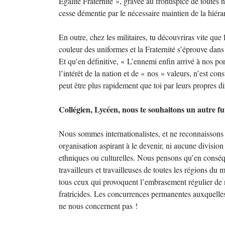
Égalité Fraternité », gravée au frontispice de toutes n
cesse démentie par le nécessaire maintien de la hiéra
En outre, chez les militaires, tu découvriras vite que 
couleur des uniformes et la Fraternité s’éprouve dan
Et qu’en définitive, « L’ennemi enfin arrivé à nos po
l’intérêt de la nation et de « nos » valeurs, n’est con
peut être plus rapidement que toi par leurs propres d
Collégien, Lycéen, nous te souhaitons un autre fut
Nous sommes internationalistes, et ne reconnaissons
organisation aspirant à le devenir, ni aucune division
ethniques ou culturelles. Nous pensons qu’en conséque
travailleurs et travailleuses de toutes les régions du
tous ceux qui provoquent l’embrasement régulier de 
fratricides. Les concurrences permanentes auxquelles 
ne nous concernent pas !