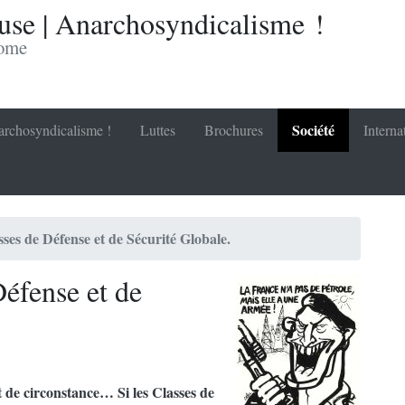
se | Anarchosyndicalisme !
nome
Société
rchosyndicalisme !
Luttes
Brochures
Interna
ses de Défense et de Sécurité Globale.
éfense et de
st de circonstance… Si les Classes de