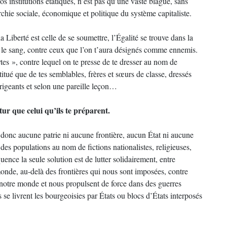
os institutions étatiques, n’est pas qu’une vaste blague, sans
rchie sociale, économique et politique du système capitaliste.
la Liberté est celle de se soumettre, l’Égalité se trouve dans la
s le sang, contre ceux que l’on t’aura désignés comme ennemis.
rtes », contre lequel on te presse de te dresser au nom de
stitué que de tes semblables, frères et sœurs de classe, dressés
irigeants et selon une pareille leçon…
ur que celui qu’ils te préparent.
 donc aucune patrie ni aucune frontière, aucun État ni aucune
 des populations au nom de fictions nationalistes, religieuses,
nce la seule solution est de lutter solidairement, entre
 monde, au-delà des frontières qui nous sont imposées, contre
notre monde et nous propulsent de force dans des guerres
se livrent les bourgeoisies par États ou blocs d’États interposés