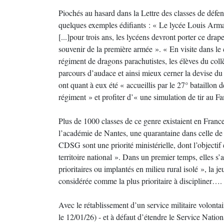
Piochés au hasard dans la Lettre des classes de défe
quelques exemples édifiants : « Le lycée Louis Arma
[...]pour trois ans, les lycéens devront porter ce dr
souvenir de la première armée ». « En visite dans le
régiment de dragons parachutistes, les élèves du col
parcours d’audace et ainsi mieux cerner la devise d
ont quant à eux été « accueillis par le 27° bataillon 
régiment » et profiter d’« une simulation de tir au Fa
Plus de 1000 classes de ce genre existaient en Fran
l’académie de Nantes, une quarantaine dans celle de 
CDSG sont une priorité ministérielle, dont l’objectif 
territoire national ». Dans un premier temps, elles s
prioritaires ou implantés en milieu rural isolé », la 
considérée comme la plus prioritaire à discipliner….
Avec le rétablissement d’un service militaire volont
le 12/01/26) - et à défaut d’étendre le Service Nati