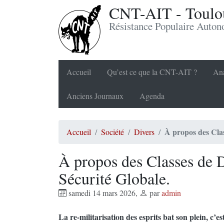
CNT-AIT - Toulou
Résistance Populaire Auto
Accueil
Qu’est ce que la CNT-AIT ?
Ana
Anciens Journaux
Agenda
À propos des Clas
Accueil
Société
Divers
À propos des Classes de D
Sécurité Globale.
samedi 14 mars 2026
,
par
admin
La re-militarisation des esprits bat son plein, c’e