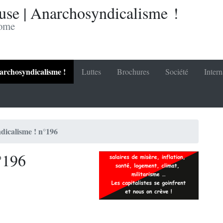
se | Anarchosyndicalisme !
nome
rchosyndicalisme !
Luttes
Brochures
Société
Intern
icalisme ! n°196
°196