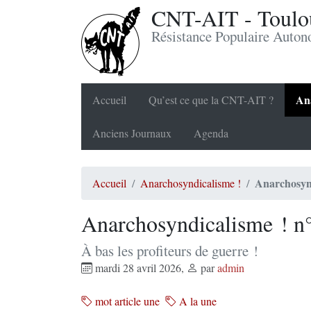
CNT-AIT - Toulou
Résistance Populaire Auto
Ana
Accueil
Qu’est ce que la CNT-AIT ?
Anciens Journaux
Agenda
Anarchosynd
Accueil
Anarchosyndicalisme !
Anarchosyndicalisme ! n
À bas les profiteurs de guerre !
mardi 28 avril 2026
,
par
admin
mot article une
A la une