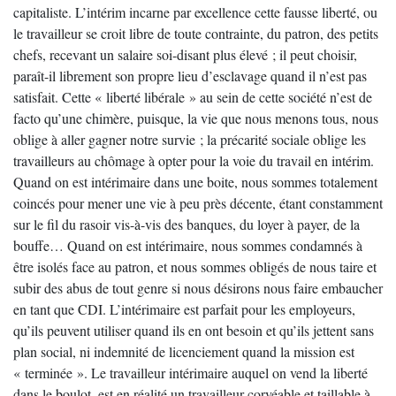
capitaliste. L’intérim incarne par excellence cette fausse liberté, ou
le travailleur se croit libre de toute contrainte, du patron, des petits
chefs, recevant un salaire soi-disant plus élevé ; il peut choisir,
paraît-il librement son propre lieu d’esclavage quand il n’est pas
satisfait. Cette « liberté libérale » au sein de cette société n’est de
facto qu’une chimère, puisque, la vie que nous menons tous, nous
oblige à aller gagner notre survie ; la précarité sociale oblige les
travailleurs au chômage à opter pour la voie du travail en intérim.
Quand on est intérimaire dans une boite, nous sommes totalement
coincés pour mener une vie à peu près décente, étant constamment
sur le fil du rasoir vis-à-vis des banques, du loyer à payer, de la
bouffe… Quand on est intérimaire, nous sommes condamnés à
être isolés face au patron, et nous sommes obligés de nous taire et
subir des abus de tout genre si nous désirons nous faire embaucher
en tant que CDI. L’intérimaire est parfait pour les employeurs,
qu’ils peuvent utiliser quand ils en ont besoin et qu’ils jettent sans
plan social, ni indemnité de licenciement quand la mission est
« terminée ». Le travailleur intérimaire auquel on vend la liberté
dans le boulot, est en réalité un travailleur corvéable et taillable à