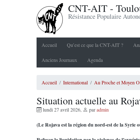
CNT-AIT - Toulou
Résistance Populaire Auto
Accueil
Qu’est ce que la CNT-AIT ?
Ana
Anciens Journaux
Agenda
Accueil
International
Au Proche et Moyen Or
Situation actuelle au Roj
lundi 27 avril 2026
,
par
admin
(Le Rojava est la région du nord-est de la Syrie o
Refuser la liquidation par la violence de l’expéri