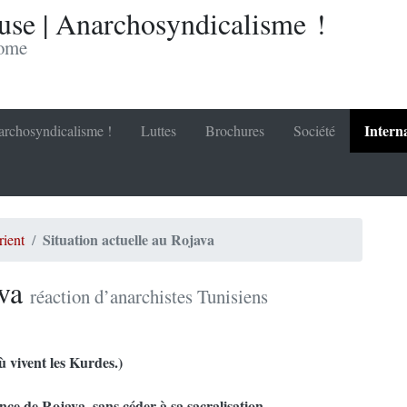
se | Anarchosyndicalisme !
nome
Intern
rchosyndicalisme !
Luttes
Brochures
Société
Situation actuelle au Rojava
ient
ava
réaction d’anarchistes Tunisiens
ù vivent les Kurdes.)
ence de Rojava, sans céder à sa sacralisation