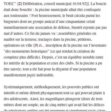
2
TOEC"
[
]
Délibération, conseil municipal 16.04.92]]. La boucle
était donc bouclée : la piscine municipale allait être confisquée
aux toulousains ! Fort heureusement, le bruit circula parmi les
baigneurs dont un groupe amical d’une cinquantaine créait
immédiatement une association de défense, bientôt rejoints par pas
mal d’autres. Ce fut du jamais vu : assemblées générales en
maillot sur la terrasse, tractages dans la piscine, pétitions,
3
opérations en ville
[
]
et... inscription de la piscine sur l’inventaire
"des monuments historiques" (ce qui rendait la création du
complexe plus difficile). Depuis, c’est un équilibre instable entre
les intérêts de la population et ceux des clubs. Si la piscine a pu
être sauvée, tout a été fait pour la dégarnir d’une population
manifestement jugée indésirable.
Systématiquement, méthodiquement, les pouvoirs publics ont
interdit et même détruit physiquement tout ce qui pouvait plaire à
des adolescents. Ainsi, les magnifiques plongeoir (deux de trois
mètres dont un souple, un de cinq mètre) qui avait fait les délices
de générations entière ont été purement et simplement rasés (alors