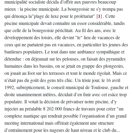
municipalité socialiste décida d’offrir aux pauvres beaucoup
mieux : la piscine municipale. La bourgeoisie ne s’y trompa pas
1
qui dénonça la"plage de luxe pour le prolétariat"
[
]
. Cette
piscine municipale devait connaître un essor considérable, tandis
que celle de la bourgeoisie périclitait. Au fil des ans, avec le
développement des loisirs, elle devint "le" lieu de vacances de
ceux qui ne partaient pas en vacances, en particulier les jeunes des
banlieues populaires. Le tout dans une ambiance sympathique et
détendue : on déjeunait sur les pelouses, on faisait des pyramides
humaines dans les bassins, on se jetait en grappe des plongeoirs,
on jouait au foot sur les terrasses et tout le monde rigolait. Mais ce
n’était pas du goût des gens très chic. Un triste jour, le 16 avril
1992, subrepticement, le conseil municipal de Toulouse, gauche et
droite unanimement mêlées, décidait d’en finir avec cet esâce trop
populaire. Il votait la décision de privatiser notre piscine, d’y
injecter au préalable 8 202 000 francs de travaux pour créer "un
complexe nautique qui rendrait possible l’organisation d’un grand
meeting international mais offrirait également une structure
d’entraînement pour les nageurs de haut niveau et le club du...