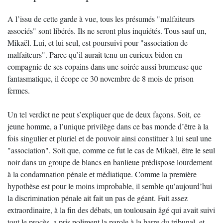
A l’issu de cette garde à vue, tous les présumés "malfaiteurs
associés" sont libérés. Ils ne seront plus inquiétés. Tous sauf un,
Mikaël. Lui, et lui seul, est poursuivi pour "association de
malfaiteurs". Parce qu’il aurait tenu un curieux bidon en
compagnie de ses copains dans une soirée aussi brumeuse que
fantasmatique, il écope ce 30 novembre de 8 mois de prison
fermes.
Un tel verdict ne peut s’expliquer que de deux façons. Soit, ce
jeune homme, a l’unique privilège dans ce bas monde d’être à la
fois singulier et pluriel et de pouvoir ainsi constituer à lui seul une
"association". Soit que, comme ce fut le cas de Mikaël, être le seul
noir dans un groupe de blancs en banlieue prédispose lourdement
à la condamnation pénale et médiatique. Comme la première
hypothèse est pour le moins improbable, il semble qu’aujourd’hui
la discrimination pénale ait fait un pas de géant. Fait assez
extraordinaire, à la fin des débats, un toulousain âgé qui avait suivi
tout le procès, a pris poliment la parole à la barre du tribunal, et