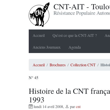
CNT-AIT - Toulou
Résistance Populaire Auto
Accueil
Qu’est ce que la CNT-AIT ?
Ana
Anciens Journaux
Agenda
Histo
Accueil
Brochures
Collection CNT
N° 45
Histoire de la CNT frança
1993
lundi 14 avril 2008
,
par
cnt