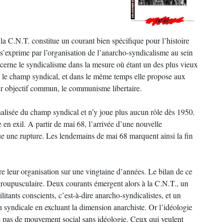
la C.N.T. constitue un courant bien spécifique pour l’histoire
 s’exprime par l’organisation de l’anarcho-syndicalisme au sein
ncerne le syndicalisme dans la mesure où étant un des plus vieux
s le champ syndical, et dans le même temps elle propose aux
ur objectif commun, le communisme libertaire.
alisée du champ syndical et n’y joue plus aucun rôle dès 1950.
e en exil. A partir de mai 68, l’arrivée d’une nouvelle
ue une rupture. Les lendemains de mai 68 marquent ainsi la fin
vre leur organisation sur une vingtaine d’années. Le bilan de ce
 groupusculaire. Deux courants émergent alors à la C.N.T., un
itants conscients, c’est-à-dire anarcho-syndicalistes, et un
on syndicale en excluant la dimension anarchiste. Or l’idéologie
iste pas de mouvement social sans idéologie. Ceux qui veulent