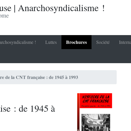
se | Anarchosyndicalisme !
nome
Brochures
rchosyndicalisme !
Luttes
Société
Intern
ire de la CNT française : de 1945 à 1993
ise : de 1945 à